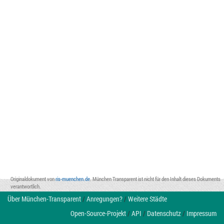
Originaldokument von
ris-muenchen.de
. München Transparent ist nicht für den Inhalt dieses Dokuments
verantwortlich.
Über München-Transparent
/
Anregungen?
/
Weitere Städte
Open-Source-Projekt
/
API
/
Datenschutz
/
Impressum