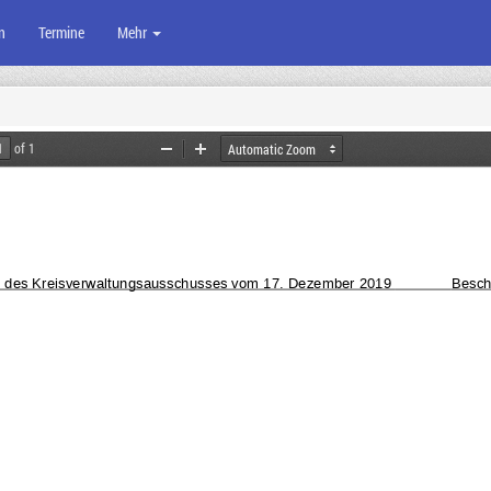
n
Termine
Mehr
of 1
Zoom
Zoom
Out
In
ng des Kreisverwaltungsausschusses vom 17. Dezember 2019 
Besch