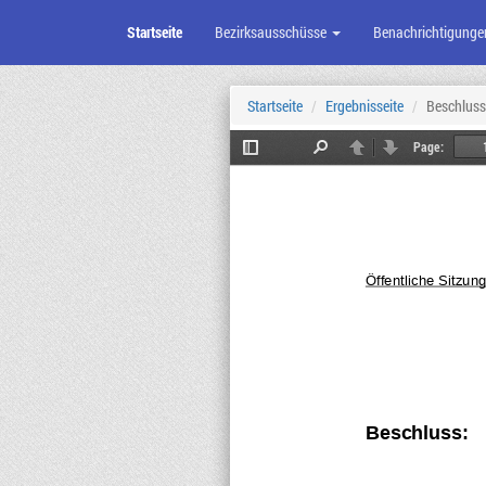
Startseite
Bezirksausschüsse
Benachrichtigunge
Zum
Seiteninhalt
Startseite
Ergebnisseite
Beschluss
Page:
Toggle
Find
Previous
Next
Sidebar
Öffentliche Sitzu
Beschluss: