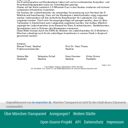
Die 
K
oalitionspartner auf 
Bundese
b
ene haben sich 
auf ein umfassendes Konjunktur
-
und
Krisenbewältigungspaket sowie ein Zukunftspaket 
geeinig
t
. 
Hierbei 
will der 
Bund
zusätzlich 2,5 Milliarden Euro in den Au
sbau moderner und sicherer
Lade
säulen
-
Infrastruktur
investi
eren.
Der Ausbau der Lad
e
infrastruktur als notwendige
Vorausset
zung zum Hochlauf der E
-
M
obilität wird beschleunigt. Dazu soll der
Masterplan Ladeinfrastruktur zügig umgesetzt 
werden. Insbesondere soll das
einheitliche Bezahlsystem für
Ladesäulen nun zügig 
umgesetzt werden. Durch 
e
ine
Versorgungsauflage soll geregelt werden, dass an allen 
Tank
stellen in Deutschland
auch Ladepunkte angeboten werden. Der Aufbau öffentlich 
zugänglicher
Ladeinfrastruktur (zum Beispiel bei Kitas, Krankenhäus
ern, Stadtteilzentren,
Sportplätzen) wird im R
a
hmen des Masterplans intensiviert. 
Dies
e Mittel müssen
durch die 
SWM
als Anbieter 
von L
a
deinfrastruktur 
für E
-
Mobilität 
in 
München
unbedingt auch für die zukünftigen Investi
t
i
onen
in u
n
s
erer S
t
adt
in Anspruch 
genommen werden.
Initiative:
Manuel P
retzl
,
Stadtrat
Prof. Dr. Hans Theiss
Fraktionsvors
itz
e
n
der
Stadtrat
Sabin
e
Bär
Sebastian Schall
Han
s
Hammer
Ulr
ike Grimm
S
tadträtin
St
adtrat
Stad
trat
Stadtr
ätin
Seite 
1
von 
1
CSU
-
Fraktion, Rath
au
s, Marienplatz 8, 80331 München
Tel
. 233
-
92650, Fax: 
233
-
92747
, csu
-
fraktion@muenchen.de, www.
csu
-
rathaus
-
muenchen.com
Originaldokument von
ris-muenchen.de
. München Transparent ist nicht für den Inhalt dieses Dokuments
verantwortlich.
Über München-Transparent
/
Anregungen?
/
Weitere Städte
Open-Source-Projekt
/
API
/
Datenschutz
/
Impressum