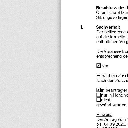
Beschluss des 
Öffentliche Sitzu
Sitzungsvorlagen
I.
Sachverhalt
Der beiliegende 
auf die formelle 
enthaltenen Vor
Die Voraussetzu
entsprechend den
  vor
Es wird ein Zusc
Nach den Zuschu
 in beantragte
 nur in Höhe v
 nicht
gewährt werden.
Hinweis:
Der Antrag vom 
bis  
04.09.2020
.