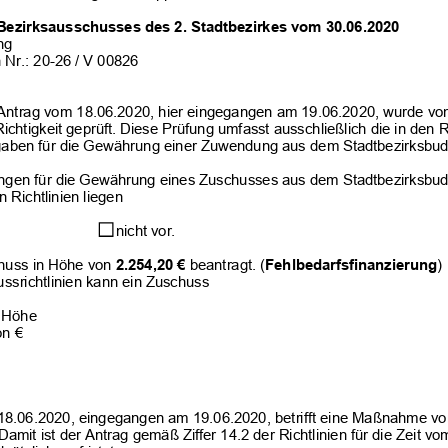
Bezirksausschusses des 2.
Stadtbezirkes vom 
30.06.2020
ng
 Nr.: 20-26 / V 00826
Antrag vom 
18.06.2020
, hier eingegangen am 
19.06.2020
, wurde vo
Richtigkeit geprüft. Diese Prüfung umfasst ausschließlich die in den Ri
gaben 
für die Gewährung einer Zuwendung aus dem Stadtbezirksbud
ngen für die Gewährung eines Zuschusses aus dem Stadtbezirksbud
 Richtlinien liegen
 nicht vor.
huss in Höhe von 
2.254,20
€
 beantragt. (
Fehlbedarfsfinanzierung
)
ssrichtlinien kann ein Zuschuss
r Höhe
on € 
18.06.2020
, eingegangen am 
19.06.2020
, betrifft eine Maßnahme v
 Damit ist der Antrag gemäß Ziffer 14.2 der Richtlinien für die Zeit v