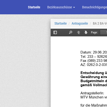
Startseite
Bezirksausschüsse
Benachrichtigunge
Zum
Seiteninhalt
Startseite
Antragsseite
BA 2 BA-V
Page:
Toggle
Find
Previous
Next
Sidebar
Datum: 29.06.20
Tel. 233 – 92626
Fax (089) 233 9
AZ: 
0262.0-2-03
Entscheidung ü
Gewährung ein
Budgetmitteln 
gemäß Vollmach
AntragstellerIn:
MTV München vo
für die Maßnahm