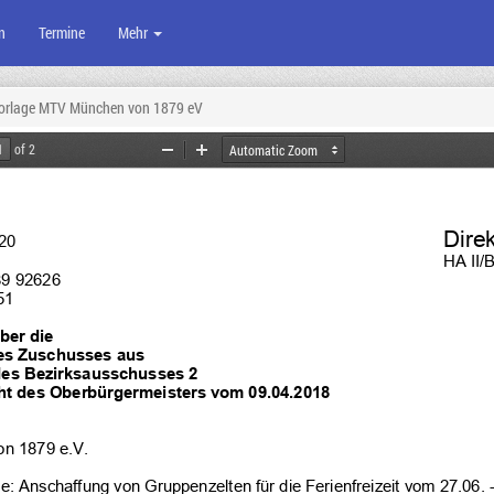
n
Termine
Mehr
orlage MTV München von 1879 eV
of 2
Zoom
Zoom
Out
In
Dire
20
HA II/
89 92626
51
ber die
es Zuschusses aus 
des Bezirksausschusses 2
t des Oberbürgermeisters vom 09.04.2018
n 1879 e.V.
e: 
Anschaffung von Gruppenzelten für die Ferienfreizeit vom 27.06. 