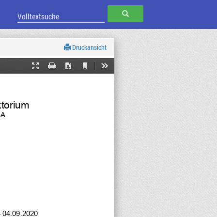
SUCHEN
Druckansicht
Current
Presentation
Print
Download
Tools
View
Mode
ktorium
BA
- 04.09.2020