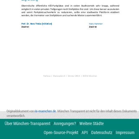
Oberirdische  öffentliche  KfZ
-
Parkplätze  sind  in  vielen  Stadtvierteln  sehr  knapp,  während 
zeitgleich in vielen privaten Tiefgaragen noch Stellplätze frei 
sind
. Um diese besser auszulasten 
und  somit  Parkplatzsuchverkehr  zu  reduzieren,  sollte  eine  stadtweite 
Plattform  etabliert 
werden, die Vermieter von Stellplätzen und suchende Mieter zusammenführt.
Prof. Dr. Hans Theiss
(Initiative) 
Hans Hammer
Stadtrat
Stadtrat 
Rathaus 
|
Marienplatz 8  |  Zimmer 249/II  |  80331 München
Originaldokument von
ris-muenchen.de
. München Transparent ist nicht für den Inhalt dieses Dokuments
verantwortlich.
Über München-Transparent
/
Anregungen?
/
Weitere Städte
Open-Source-Projekt
/
API
/
Datenschutz
/
Impressum