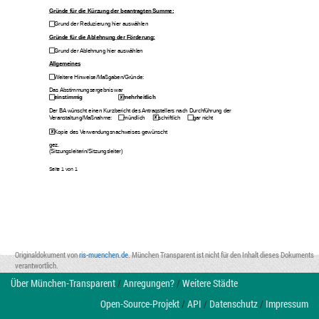
Gründe für die Kürzung der beantragten Summe:
Grund der Reduzierung hier auswählen
Gründe für die Ablehnung der Förderung:
Grund der Ablehnung hier auswählen
Allgemeines
Weitere Hinweise/Maßgaben/Gründe: 
Das Abstimmungsergebnis war
einstimmig
mehrheitlich 
Der BA wünscht einen Kurzbericht des Antragstellers nach Durchführung der 
Veranstaltung/Maßnahme:
mündlich
schriftlich 
gar nicht
Kopie des Verwendungsnachweises gewünscht
gez.
(Sitzungsleiterin/Sitzungsleiter)
Seite 
1
 von 
1
Originaldokument von
ris-muenchen.de
. München Transparent ist nicht für den Inhalt dieses Dokuments
verantwortlich.
Über München-Transparent
/
Anregungen?
/
Weitere Städte
Open-Source-Projekt
/
API
/
Datenschutz
/
Impressum