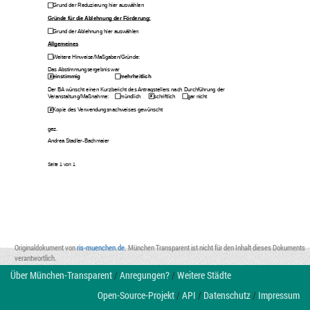
Grund der Reduzierung hier auswählen
Gründe für die Ablehnung der Förderung:
Grund der Ablehnung hier auswählen
Allgemeines
Weitere Hinweise/Maßgaben/Gründe: 
Das Abstimmungsergebnis war
einstimmig
mehrheitlich 
Der BA wünscht einen Kurzbericht des Antragstellers nach Durchführung der 
Veranstaltung/Maßnahme:
mündlich
schriftlich 
gar nicht
Kopie des Verwendungsnachweises gewünscht
gez.
Andrea Stadler-Bachmaier
Seite 
1
 von 
1
Originaldokument von
ris-muenchen.de
. München Transparent ist nicht für den Inhalt dieses Dokuments
verantwortlich.
Über München-Transparent
/
Anregungen?
/
Weitere Städte
Open-Source-Projekt
/
API
/
Datenschutz
/
Impressum