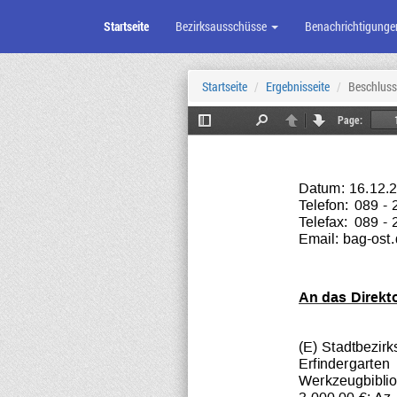
Startseite
Bezirksausschüsse
Benachrichtigunge
Zum
Seiteninhalt
Startseite
Ergebnisseite
Beschluss
Page:
Toggle
Find
Previous
Next
Sidebar
Datum: 16.12.
Telefon:
089 - 
Telefax:
089 - 
Email: bag-os
An das Direkt
(E) Stadtbezir
Erfindergarten
Werkzeugbiblio
3.000,00 €; Az