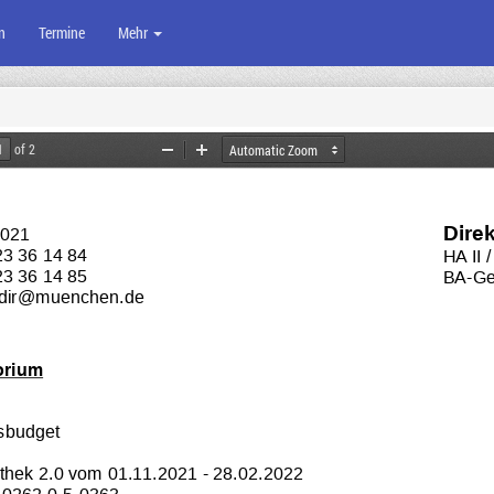
n
Termine
Mehr
of 2
Zoom
Zoom
Out
In
Dire
2021
23 36 14 84
HA II 
23 36 14 85
BA-Ges
t.dir@muenchen.de 
orium
ksbudget
thek 2.0 vom 01.11.2021 - 28.02.2022
. 0262.0-5-0363