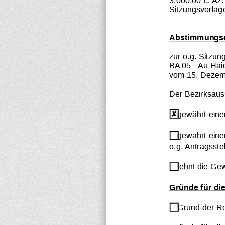
Sitzungsvorlag
Abstimmungs
zur o.g. Sitzun
BA 
05 - Au-Ha
vom 
15. Dezem
Der Bezirksau
gewährt einen
gewährt eine
o.g. Antragsstel
lehnt die Ge
Gründe für di
Grund der Re