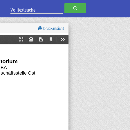
SUCHEN
Druckansicht
Current
Presentation
Print
Download
Tools
View
Mode
ktorium
/ BA
chäftsstelle Ost