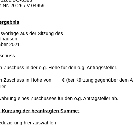
e Nr. 20-26 / V 04959
ergebnis
gsvorlage aus der Sitzung des
idhausen
ber 2021
sschuss
 Zuschuss in der o.g. Höhe für den o.g. Antragssteller.
n Zuschuss in Höhe von 
 € (bei Kürzung gegenüber dem An
ler.
währung eines Zuschusses für den o.g. Antragsteller ab.
e Kürzung der beantragten Summe:
duzierung hier auswählen