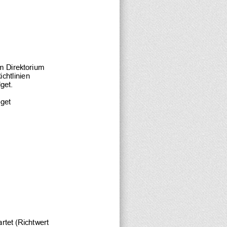
m Direktorium 
chtlinien 
get.
get 
tet (Richtwert 