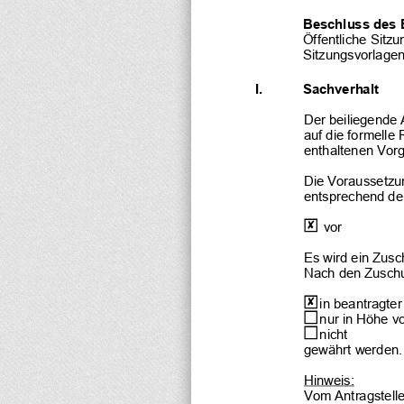
Beschluss des 
Öffentliche Sitzu
Sitzungsvorlagen
I.
Sachverhalt
Der beiliegende 
auf die formelle 
enthaltenen Vor
Die Voraussetzu
entsprechend den
  vor
Es wird ein Zusc
Nach den Zuschu
 in beantragte
 nur in Höhe v
 nicht
gewährt werden.
Hinweis:
Vom Antragstelle