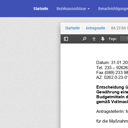
Startseite
Bezirksausschüsse
Benachrichtigunge
Zum
Seiteninhalt
Startseite
Antragsseite
BA 23 BA V
Page:
Toggle
Find
Previous
Next
Sidebar
Datum: 31.01.20
Tel. 233 – 92626
Fax (089) 233 9
AZ: 0262.0-
23-0
Entscheidung ü
Gewährung ein
Budgetmitteln 
gemäß Vollmach
AntragstellerIn: 
f
für die Maßnahm