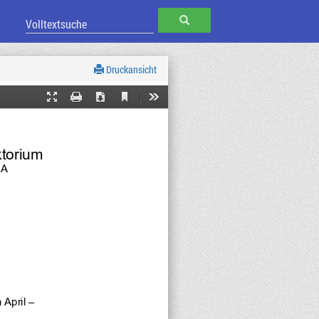
SUCHEN
Druckansicht
Current
Presentation
Print
Download
Tools
View
Mode
ktorium
BA
April – 