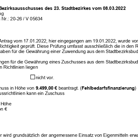
Bezirksausschusses des 
23
. Stadtbezirkes vom 
08.03.2022
ng
 Nr.: 20-26
 / V 
05634
Antrag vom 
17.01.2022
, hier eingegangen am 
19.01.2022
, wurde vo
Richtigkeit geprüft. Diese Prüfung umfasst ausschließlich die in den Ri
gaben 
für die Gewährung einer Zuwendung aus dem Stadtbezirksbud
ngen für die Gewährung eines Zuschusses aus dem Stadtbezirksbud
 Richtlinien liegen
 nicht vor.
huss in Höhe von 
9.499,00
 €
 beantragt. (
Fehlbedarfsfinanzierung
)
ssrichtlinien kann ein Zuschuss
r Höhe
on € 
r wird grundsätzlich der angemessene Einsatz von Eigenmitteln erwar