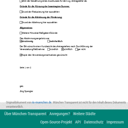
lehnt die Gewährung eines Zuschusses für den o.g. Antragsteller ab.
Gründe für die Kürzung der beantragten Summe:
Grund der Reduzierung hier auswählen
Gründe für die Ablehnung der Förderung:
Grund der Ablehnung hier auswählen
Allgemeines
Weitere Hinweise/Maßgaben/Gründe: 
Das Abstimmungsergebnis war
einstimmig
mehrheitlich 
Der BA wünscht einen Kurzbericht des Antragstellers nach Durchführung der 
Veranstaltung/Maßnahme:
mündlich
schriftlich 
gar nicht
Kopie des Verwendungsnachweises gewünscht
Seite 
1
 von 
2
gez.
Jörg Spengler
Originaldokument von
ris-muenchen.de
. München Transparent ist nicht für den Inhalt dieses Dokuments
verantwortlich.
Über München-Transparent
/
Anregungen?
/
Weitere Städte
Open-Source-Projekt
/
API
/
Datenschutz
/
Impressum