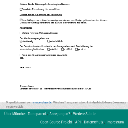
Gründe für die Kürzung der beantragten Summe:
Grund der Reduzierung hier auswählen
Gründe für die Ablehnung der Förderung:
Dem BA liegen mehr Zuschussanträge vor, als aus dem Budget gefördert werden können. 
Gemäß der Antragspriorisierung des BA wird die Förderung abgelehnt.
Allgemeines
Weitere Hinweise/Maßgaben/Gründe: 
Das Abstimmungsergebnis war
einstimmig
mehrheitlich 
Der BA wünscht einen Kurzbericht des Antragstellers nach Durchführung der 
Veranstaltung/Maßnahme:
mündlich
schriftlich 
gar nicht
Kopie des Verwendungsnachweises gewünscht
gez.
Seite 
1
 von 
2
Thomas Kauer
Vorsitzender des BA 16 – Ramersdorf-Perlach (erstellt durch die BA-G Ost)
Originaldokument von
ris-muenchen.de
. München Transparent ist nicht für den Inhalt dieses Dokuments
verantwortlich.
Über München-Transparent
/
Anregungen?
/
Weitere Städte
Open-Source-Projekt
/
API
/
Datenschutz
/
Impressum