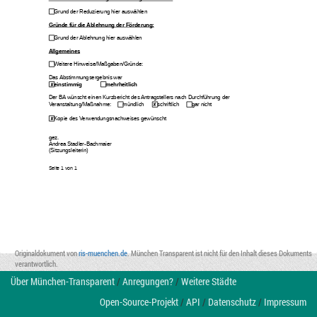
Grund der Reduzierung hier auswählen
Gründe für die Ablehnung der Förderung:
Grund der Ablehnung hier auswählen
Allgemeines
Weitere Hinweise/Maßgaben/Gründe: 
Das Abstimmungsergebnis war
einstimmig
mehrheitlich 
Der BA wünscht einen Kurzbericht des Antragstellers nach Durchführung der 
Veranstaltung/Maßnahme:
mündlich
schriftlich 
gar nicht
Kopie des Verwendungsnachweises gewünscht
gez.
Andrea Stadler-Bachmaier
(Sitzungsleiterin)
Seite 
1
 von 
1
Originaldokument von
ris-muenchen.de
. München Transparent ist nicht für den Inhalt dieses Dokuments
verantwortlich.
Über München-Transparent
/
Anregungen?
/
Weitere Städte
Open-Source-Projekt
/
API
/
Datenschutz
/
Impressum