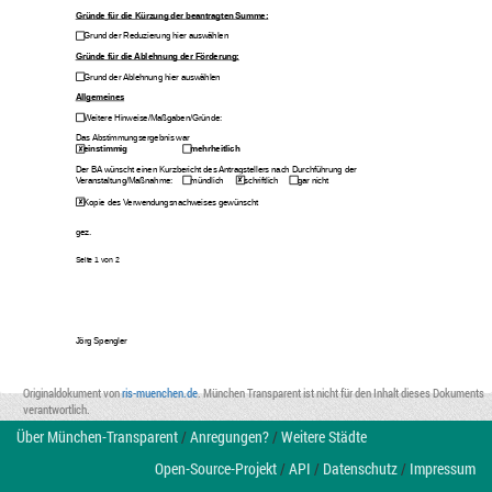
Gründe für die Kürzung der beantragten Summe:
Grund der Reduzierung hier auswählen
Gründe für die Ablehnung der Förderung:
Grund der Ablehnung hier auswählen
Allgemeines
Weitere Hinweise/Maßgaben/Gründe: 
Das Abstimmungsergebnis war
einstimmig
mehrheitlich 
Der BA wünscht einen Kurzbericht des Antragstellers nach Durchführung der 
Veranstaltung/Maßnahme:
mündlich
schriftlich 
gar nicht
Kopie des Verwendungsnachweises gewünscht
gez.
Seite 
1
 von 
2
Jörg Spengler
Originaldokument von
ris-muenchen.de
. München Transparent ist nicht für den Inhalt dieses Dokuments
verantwortlich.
Über München-Transparent
/
Anregungen?
/
Weitere Städte
Open-Source-Projekt
/
API
/
Datenschutz
/
Impressum