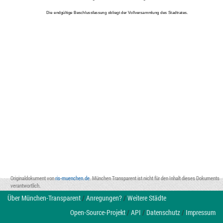
Die endgültige Beschlussfassung obliegt der Vollversammlung des Stadtrates.
Originaldokument von
ris-muenchen.de
. München Transparent ist nicht für den Inhalt dieses Dokuments
verantwortlich.
Über München-Transparent
/
Anregungen?
/
Weitere Städte
Open-Source-Projekt
/
API
/
Datenschutz
/
Impressum