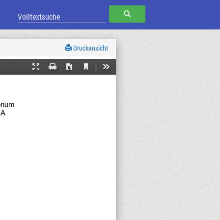
SUCHEN
Druckansicht
Current
Presentation
Print
Download
Tools
View
Mode
orium 
BA