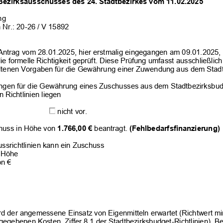
Bezirksausschusses des 
24. Stadtbezirkes vom 
11.02.2025
ng
 Nr.: 20-
26 / V 15892
Antrag vom 
28.01.2025, hier erstmalig 
eingegangen am
 09.01.2025,
ie formelle Richtigkeit geprüft. Diese Prüfung umfasst ausschließlich 
haltenen Vorgaben für die Gewährung einer Zuwendung aus dem Stadt
ngen für die Gewährung eines Zuschusses aus dem Stadtbezirksbud
 Richtlinien liegen
 nicht vor.
huss in Höhe von 
1.766,00 
€
 beantragt.
 (Fehlbedarfsfinanzierung
) 
ssrichtlinien kann ein Zuschuss
r Höhe
€           
rd der angemessene Einsatz von Eigenmitteln erwartet (Richtwert m
gegebenen Kosten, Ziffer 8.1 der Stadtbezirksbudget
-Richtlinien). B