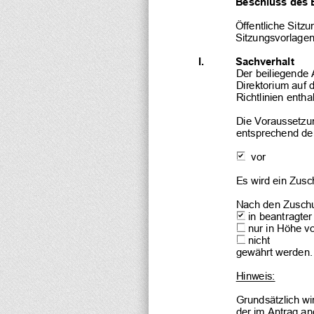
Beschluss des 
Öffentliche Sitzu
Sitzungsvorlagen
I. 
Sachverhalt
Der beiliegende 
Direktorium auf d
Richtlinien ent
Die Voraussetzu
entsprechend den
  vor
Es wird ein Zusc
Nach den Zuschu
 in beantragte
 nur in Höhe von 
 nicht
gewährt werden.
Hinweis:
Grundsätzlich wi
der im Antrag an