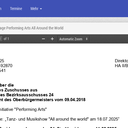
n
Termine
Mehr
age Performing Arts All Around the World
of 1
Zoom
Zoom
Out
In
25
Direkt
-
92870
HA II/
541
ber die
s Zuschusses aus 
des Bezirksausschusses 24
t des Oberbürgermeisters vom 09.04.2018
Initiative "Performing Arts"
e: „
Tanz
- und Musikshow "All around the world" am 18.07.2025“