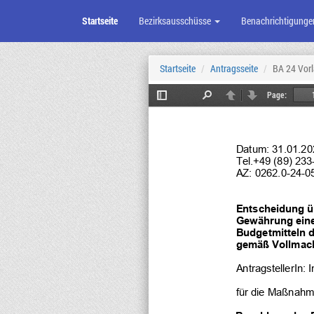
Startseite
Bezirksausschüsse
Benachrichtigunge
Zum
Seiteninhalt
Startseite
Antragsseite
BA 24 Vorl
Page:
Toggle
Find
Previous
Next
Sidebar
Datum: 
31.01.20
Tel.
+49 (89) 233
AZ: 
0262.0-
24-
0
Entscheidung ü
Gewährung eine
Budgetmitteln 
gemäß Vollmach
AntragstellerIn:
 
für die Maßnahm