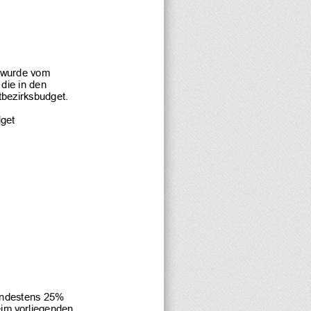
 wurde vom 
die in den 
bezirksbudget.
get 
indestens 25% 
eim vorliegenden 