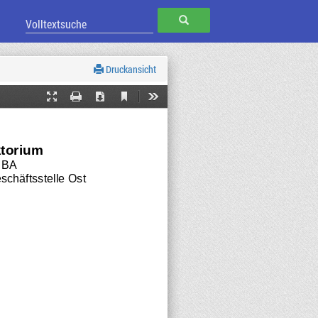
SUCHEN
Druckansicht
Current
Presentation
Print
Download
Tools
View
Mode
ktorium
/ BA
chäftsstelle Ost