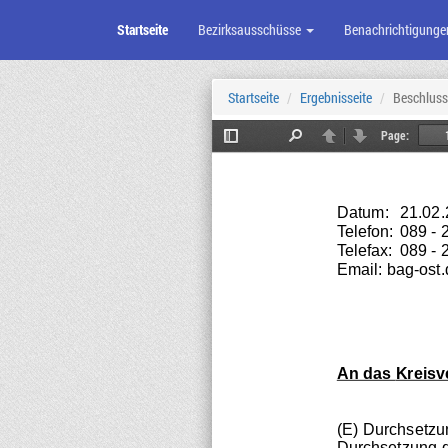
Startseite
Bezirksausschüsse
Benachrichtigunge
Zum
Seiteninhalt
Startseite
Ergebnisseite
Beschluss
Page:
Toggle
Find
Previous
Next
Sidebar
Datum:
21.02
Telefon:
089 - 
Telefax:
089 - 
Email: 
bag-ost
An das 
Kreisv
(E) Durchsetzu
Durchsetzung d