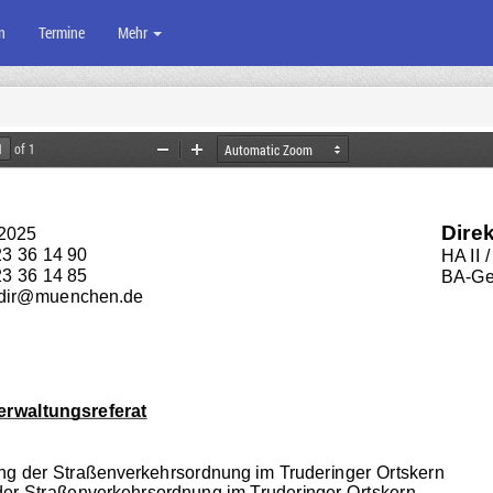
n
Termine
Mehr
of 1
Zoom
Zoom
Out
In
Dire
.2025
23 36 14 90
HA II 
23 36 14 85
BA-Ges
.dir@muenchen.de
erwaltungsreferat
ng der Straßenverkehrsordnung im Truderinger Ortskern
er Straßenverkehrsordnung im Truderinger Ortskern