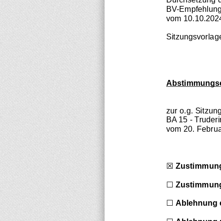
BV-Empfehlung 
vom 10.10.202
Sitzungsvorlag
Abstimmungs
zur o.g. Sitzun
BA 
15 - Truder
vom 
20. Febru
☒
Zustimmung
☐
Zustimmung
☐
Ablehnung 
☐