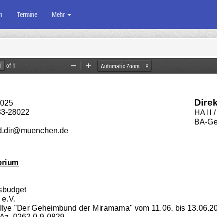
n
Termine
Mehr
of 1
Zoom
Zoom
Out
In
Dire
2025
33-28022
HA II 
BA-Ges
d.dir@muenchen.de
orium
ksbudget
 e.V.
allye "Der Geheimbund der Miramama" vom 11.06. bis 13.06.2
 Az. 0262.0-9-0829