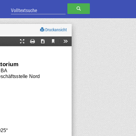
SUCHEN
Druckansicht
Current
Presentation
Print
Download
Tools
View
Mode
ktorium
/ BA
chäftsstelle Nord
025“