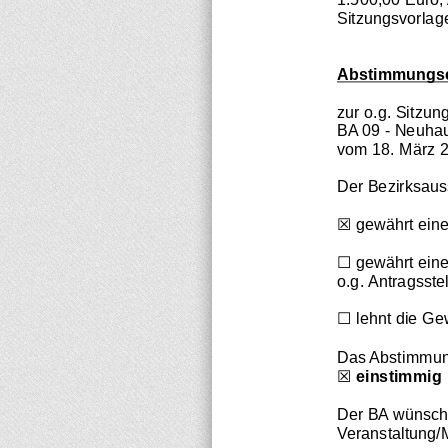
Sitzungsvorlag
Abstimmungs
zur o.g. Sitzun
BA 
09 - Neuh
vom 
18. März 
Der Bezirksau
☒
gewährt eine
☐
gewährt ein
o.g. Antragsstel
☐
lehnt die Ge
Das Abstimmun
☒
einstimmig
Der BA wünscht
Veranstaltung