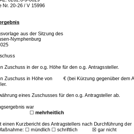
e Nr. 20-26 / V 15996
ergebnis
gsvorlage aus der Sitzung des
ausen-Nymphenburg
2025
sschuss
n Zuschuss in der o.g. Höhe für den o.g. Antragssteller.
en Zuschuss in Höhe von 
 € (bei Kürzung gegenüber dem An
ler.
währung eines Zuschusses für den o.g. Antragsteller ab.
gsergebnis war
☐
mehrheitlich
 einen Kurzbericht des Antragstellers nach Durchführung der 
☐
☐
☒
/Maßnahme: 
mündlich
schriftlich
gar nicht