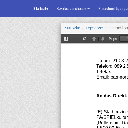
Startseite
Bezirksausschüsse
Benachrichtigunge
Zum
Seiteninhalt
Startseite
Ergebnisseite
Beschluss
Page:
Toggle
Find
Previous
Next
Sidebar
Datum:
21.03.
Telefon:
089 2
Telefax:
Email: 
bag-nor
An das 
Direkt
(E) Stadtbezir
PA/SPIELkultur
„Rollenspiel-R
1.500,00 Euro;