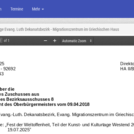
n
Termine
Mehr
ge Evang. Luth Dekanatsbezirk - Migrationszentrum im Griechischen Haus
of 1
Zoom
Zoom
Out
In
25
Direkt
 
-
92692
HA II/
43
ber die
s Zuschusses aus 
des Bezirksausschusses 
8
t des Oberbürgermeisters vom 09.04.2018
vang.
-
Luth. Dekanatsbezirk, Evang. Migrationszentrum im Griechis
e: 
„
Fest der Weltoffenheit, Teil der Kunst
-
und Kulturtage Westend 
19.07.2025
“