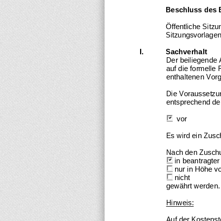
Beschluss des 
Öffentliche Sitzu
Sitzungsvorlagen
I.
Sachverhalt
Der beiliegende
auf die formelle 
enthaltenen Vor
Die Voraussetzu
entsprechend den
vor
Es wird ein Zusc
Nach den Zuschus
in beantragte
nur in Höhe vo
nicht
gewährt werden.
Hinweis:
Auf der Kostenst