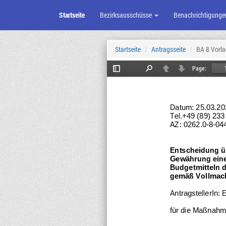
Startseite
Bezirksausschüsse
Benachrichtigunge
Zum
Seiteninhalt
Startseite
Antragsseite
BA 8 Vorla
Page:
Toggle
Find
Previous
Next
Sidebar
Datum: 
25.03.20
Tel.
+49 (89) 233
AZ: 
0262.0
-
8
-
04
Entscheidung ü
Gewährung eine
Budgetmitteln 
gemäß Vollmach
AntragstellerIn:
E
für die Maßnahm