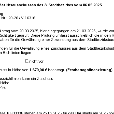
Bezirksausschusses des
8
. Stadtbezirkes vom 
06.05.2025
ng
 Nr.: 20
-
26 / V 
16316
 Antrag vom
20.03.2025
, hier eingegangen am
21.03.2025
, wurde vo
Richtigkeit geprüft. Diese Prüfung umfasst ausschließlich die in den Ri
gaben für die Gewährung einer Zuwendung aus dem Stadtbezirksbud
ngen für die Gewährung eines Zuschusses aus dem Stadtbezirksbud
 Richtlinien liegen
nicht vor.
huss in Höhe von 
1.670,00
€
beantragt.
(
Festbetragsfinanzierung
)
srichtlinien kann ein Zuschuss
r Höhe
n € 
elle 1030000
8
stehen am 
25.03.2025
für das Haushaltsjahr 202
5
no