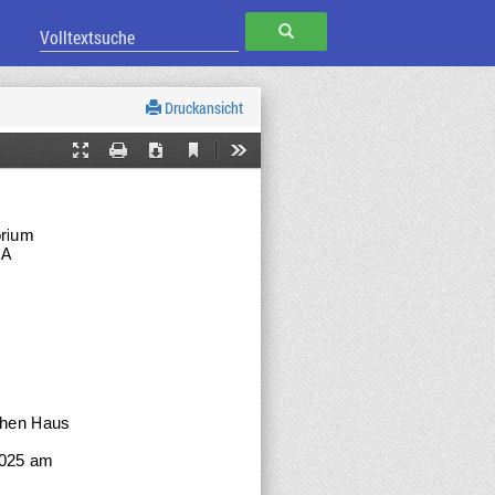
SUCHEN
Druckansicht
Current
Presentation
Print
Download
Tools
View
Mode
orium 
BA
chen Haus
2025 am 