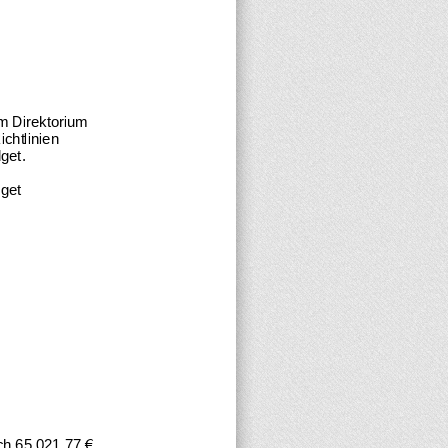
m Direktorium 
chtlinien 
get.
get 
€ 
ch 
65.021,77