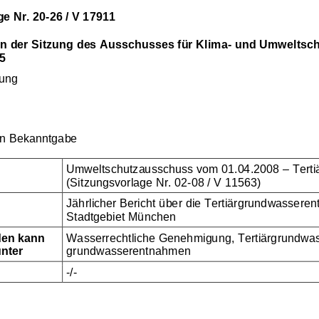
ge 
Nr. 
20-26 / V 17911 
n der Sitzung des Ausschuss
es für Klima
- und Umweltsch
5 
zung 
en Bekanntgabe
Umweltschutzausschuss vom 01.04.2008 
–
Tert
(Sitzungsvorlage Nr. 02
-
08 / V 11563)
Jährlicher Bericht über die Tertiä
rgrundwasseren
Stadtgebiet München
en kann 
Wasserrechtliche Genehmigung, Tertiärgrundwass
unter
grundwasserentnahmen
-
/
-