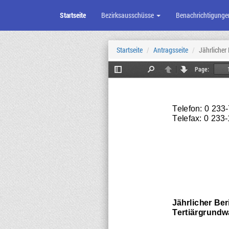
Startseite
Bezirksausschüsse
Benachrichtigunge
Zum
Seiteninhalt
Startseite
Antragsseite
Jährlicher
Page:
Toggle
Find
Previous
Next
Sidebar
Telefon: 
0 233
-
Telefax: 0 233-
Jährlicher Be
Tertiärgrundw