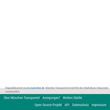
Originaldokument von
ris-muenchen.de
. München Transparent ist nicht für den Inhalt dieses Dokuments
verantwortlich.
Über München-Transparent
/
Anregungen?
/
Weitere Städte
Open-Source-Projekt
/
API
/
Datenschutz
/
Impressum