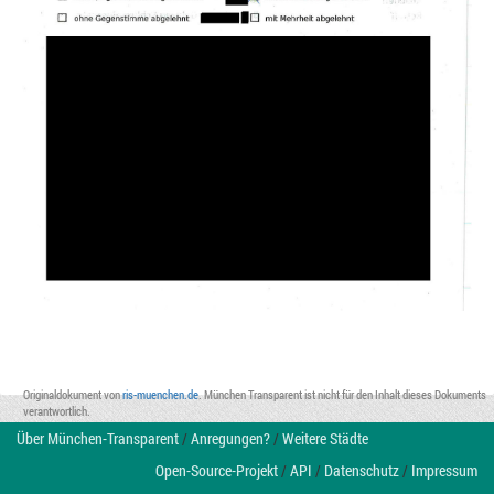
Originaldokument von
ris-muenchen.de
. München Transparent ist nicht für den Inhalt dieses Dokuments
verantwortlich.
Über München-Transparent
/
Anregungen?
/
Weitere Städte
Open-Source-Projekt
/
API
/
Datenschutz
/
Impressum