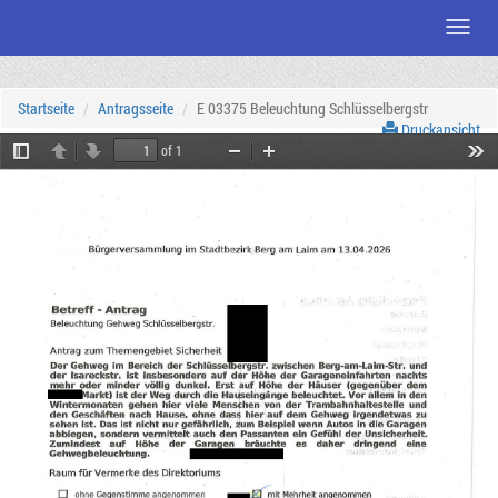
Menü
Zum
Seiteninhalt
Startseite
Antragsseite
E 03375 Beleuchtung Schlüsselbergstr
Druckansicht
of 1
Toggle
Previous
Next
Zoom
Zoom
Tool
Sidebar
Out
In