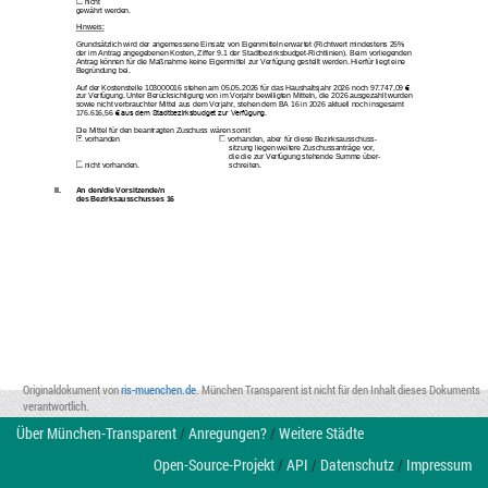
nicht
gewährt werden.
Hinweis:
Grundsätzlich wird der angemessene Einsatz von Eigenmitteln erwartet (Richtwert mindestens 25% 
der im Antrag angegebenen Kosten, Ziffer 
9
.1 der Stadtbezirksbudget
-
Richtlinien). Beim vorliegenden 
Antrag können für die Maßnahme 
keine Eigenmittel
zur Verfügung gestellt werden. Hierfür liegt eine 
Begründung bei.
Auf der Kostenstelle 1030000
16
stehen am 
05.05.2026
für das Haushaltsjahr 202
6
noch 
97.747,09
€ 
zur Verfügung. Unter Berücksichtigung von im Vorjahr bewilligten Mitteln, die 202
6
ausgezahlt wurden 
sowie nicht verbrauchter Mittel aus dem Vorjahr, stehen dem BA 
16
in 202
6
aktuell noch insgesamt 
176.616,56
€ aus dem Stadtbezirksbudget zur Verfügung.
Die Mittel für den beantragten Zuschuss wären somit
vorhanden
vorhanden, aber für diese Bezirksausschuss
-
sitzung liegen
weitere Zuschussanträge vor,
die die zur Verfügung stehende Summe über
-
nicht vorhanden.
schreiten.
II.
An den/die Vorsitzende/n
des Bezirksausschusses 
16
Originaldokument von
ris-muenchen.de
. München Transparent ist nicht für den Inhalt dieses Dokuments
verantwortlich.
Über München-Transparent
/
Anregungen?
/
Weitere Städte
Open-Source-Projekt
/
API
/
Datenschutz
/
Impressum