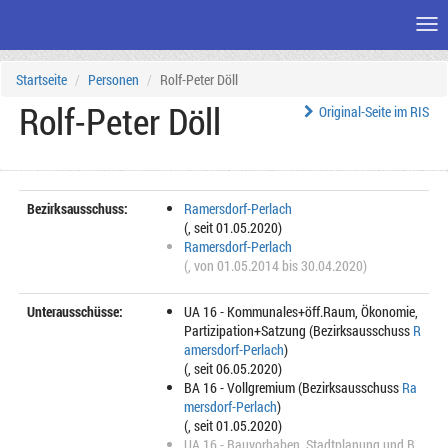
Me
Zum
Startseite
Personen
Rolf-Peter Döll
Seiteninhalt
Rolf-Peter Döll
Original-Seite im RIS
Bezirksausschuss:
Ramersdorf-Perlach
(, seit 01.05.2020)
Ramersdorf-Perlach
(, von 01.05.2014 bis 30.04.2020)
Unterausschüsse:
UA 16 - Kommunales+öff.Raum, Ökonomie,
Partizipation+Satzung (Bezirksausschuss
R
amersdorf-Perlach
)
(, seit 06.05.2020)
BA 16 - Vollgremium (Bezirksausschuss
Ra
mersdorf-Perlach
)
(, seit 01.05.2020)
UA 16 - Bauvorhaben, Stadtplanung und B