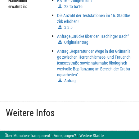
Namentlich
BA 16 - Vollgremium
erwähnt in:
23 to ba16
Die Anzahl der Teststationen im 16. Stadtbe
zirk erhöhen!
3.3.5
Anfrage „Brücke über den Hachinger Bach“
Originalantrag
Antrag „Reparatur der Wege in der Grünanla
ge zwischen Herrenchiemsee- und Frauench
iemseestraße sowie naturnahe ökologisch
wertvolle Bepflanzung im Bereich der Grabu
ngsarbeiten“
Antrag
Weitere Infos
Über München-Transparent
/
Anregungen?
/
Weitere Städte