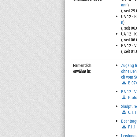
ann
)
(, seit 29
UA 12 - 
n
)
(, seit 06
UA 12 - 
(, seit 06
BA 12 - 
(, seit 01
Namentlich
Zugang f
erwähnt in:
ohne Behi
elt vom 
B 074
BA 12 - 
Proto
Skulptur
C.1.
Beantragu
F.1.1
Leistung