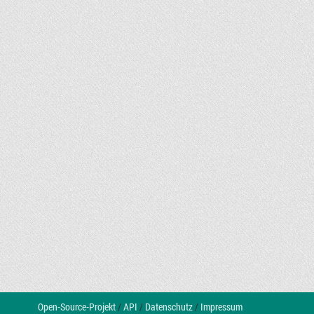
Open-Source-Projekt
/
API
/
Datenschutz
/
Impressum