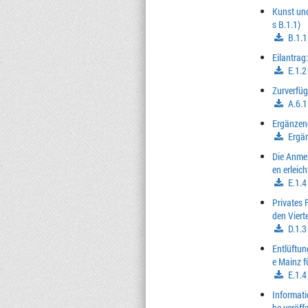
Kunst und
s B.1.1)
B.1.
Eilantrag
E.1.2
Zurverfü
A.6.1
Ergänzen
Ergä
Die Anmel
en erleic
E.1.
Privates 
den Viert
D.1.3
Entlüftun
e Mainz f
E.1.4
Informati
he veröff