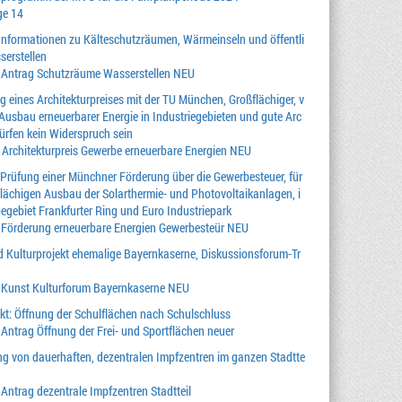
ge 14
 Informationen zu Kälteschutzräumen, Wärmeinseln und öffentli
erstellen
 Antrag Schutzräume Wasserstellen NEU
 eines Architekturpreises mit der TU München, Großflächiger, v
 Ausbau erneuerbarer Energie in Industriegebieten und gute Arc
dürfen kein Widerspruch sein
 Architekturpreis Gewerbe erneuerbare Energien NEU
 Prüfung einer Münchner Förderung über die Gewerbesteuer, für
lächigen Ausbau der Solarthermie- und Photovoltaikanlagen, i
gebiet Frankfurter Ring und Euro Industriepark
 Förderung erneuerbare Energien Gewerbesteür NEU
 Kulturprojekt ehemalige Bayernkaserne, Diskussionsforum-Tr
 Kunst Kulturforum Bayernkaserne NEU
ekt: Öffnung der Schulflächen nach Schulschluss
 Antrag Öffnung der Frei- und Sportflächen neuer
ng von dauerhaften, dezentralen Impfzentren im ganzen Stadtte
 Antrag dezentrale Impfzentren Stadtteil