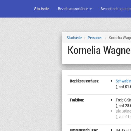
Startseite
Bezirksausschüsse
Benachrichtigunge
Zum
Seiteninhalt
Startseite
Personen
Kornelia Wag
Kornelia Wagne
Bezirksausschuss:
Schwabin
(, seit 01
Fraktion:
Freie Gr
(, seit 28
Die Grün
(, von 01
Unterausschüsse:
UA 12 - 