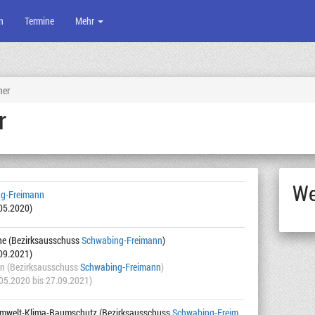
n
Termine
Mehr
ner
r
We
g-Freimann
.05.2020)
üne (Bezirksausschuss
Schwabing-Freimann
)
.09.2021)
en (Bezirksausschuss
Schwabing-Freimann
)
.05.2020 bis 27.09.2021)
Umwelt-Klima-Baumschutz (Bezirksausschuss
Schwabing-Freim