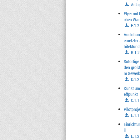
Anla
Flyer mit
chen Wass
E.1.2
Auslobung
ernetzter
hitektur 
B.1.2
Sofortige
den großf
m Gewerbe
D.1.2
Kunst und
effpunkt
C.1.1
Pilotproj
E.1.1
Einrichtu
il
E.1.2