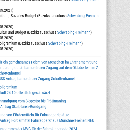
.09.2021)
Bildung-Soziales-Budget (Bezirksausschuss
Schwabing-Freiman
.05.2020)
Kultur und Budget (Bezirksausschuss
Schwabing-Freimann
)
.05.2020)
Vollgremium (Bezirksausschuss
Schwabing-Freimann
)
.05.2020)
ür ein gemeinsames Feiern von Menschen im Ehrenamt mit und
nderung durch barrierefreien Zugang auf dem Oktoberfest im Z
Schottenhamel
88 Antrag barrierefreier Zugang Schottenhamel
Vollgremium
koll 24 10 öffentlich geschwärzt
enrundgang vom Siegestor bis Fröttmaning
1 Antrag Skulpturen-Rundgang
ng von Fördermitteln für Fahrradparkplätze
 Antrag Fördermittel Fahrradparkhaus MünchnerFreiheit NEU
sprogramm der MVG für die Fahrplanperiode 2024