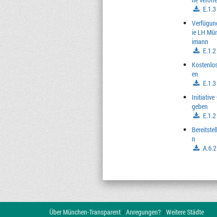
E.1.3
Verfügung
ie LH Mün
imann
E.1.2
Kostenlos
en
E.1.3
Initiativ
geben
E.1.2
Bereitste
n
A.6.2
Über München-Transparent
/
Anregungen?
/
Weitere Städte