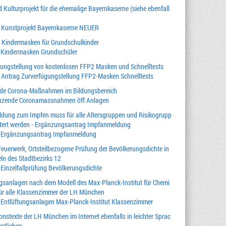
 Kulturprojekt für die ehemalige Bayernkaserne (siehe ebenfall
1 Kunstprojekt Bayernkaserne NEUER
: Kindermasken für Grundschulkinder
 Kindermasken Grundschüler
gungstellung von kostenlosen FFP2 Masken und Schnelltests
 Antrag Zurverfügungstellung FFP2-Masken Schnelltests
de Corona-Maßnahmen im Bildungsbereich
nzende Coronamassnahmen öff Anlagen
dung zum Impfen muss für alle Altersgruppen und Risikogrupp
htert werden - Ergänzungsantrag Impfanmeldung
4 Ergänzungsantrag Impfanmeldung
Feuerwerk, Ortsteilbezogene Prüfung der Bevölkerungsdichte in
eln des Stadtbezirks 12
 Einzelfallprüfung Bevölkerungsdichte
gsanlagen nach dem Modell des Max-Planck-Institut für Chemi
ür alle Klassenzimmer der LH München
 Entlüftungsanlagen Max-Planck-Institut Klassenzimmer
onstexte der LH München im Internet ebenfalls in leichter Sprac
entlichen