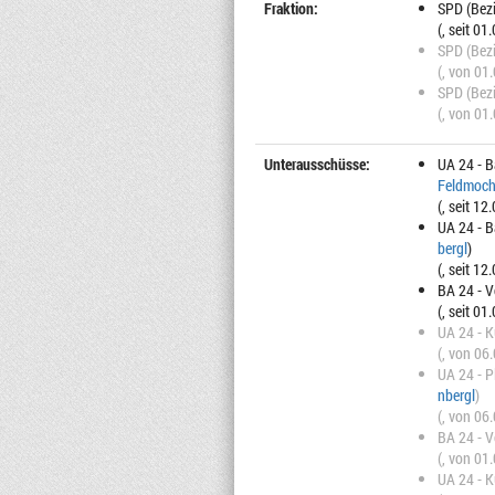
Fraktion:
SPD (Bez
(, seit 01
SPD (Bez
(, von 01
SPD (Bez
(, von 01
Unterausschüsse:
UA 24 - 
Feldmoch
(, seit 12
UA 24 - B
bergl
)
(, seit 12
BA 24 - 
(, seit 01
UA 24 - K
(, von 06
UA 24 - P
nbergl
)
(, von 06
BA 24 - 
(, von 01
UA 24 - K