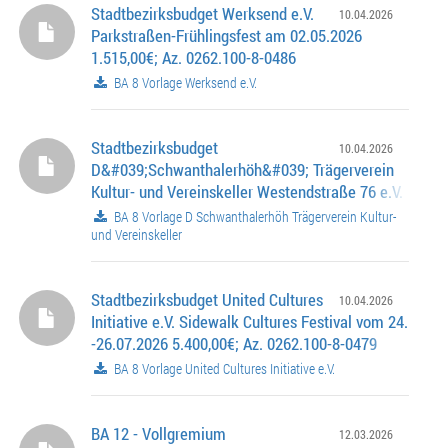
Stadtbezirksbudget Werksend e.V.
10.04.2026
Parkstraßen-Frühlingsfest am 02.05.2026
1.515,00€; Az. 0262.100-8-0486
BA 8 Vorlage Werksend e.V.
Stadtbezirksbudget
10.04.2026
D&#039;Schwanthalerhöh&#039; Trägerverein
Kultur- und Vereinskeller Westendstraße 76 e.V.
Rahmenprogramm zu Kunst- und Kulturtage „Westend h
BA 8 Vorlage D Schwanthalerhöh Trägerverein Kultur-
Gesichter 2026“ vom 12.06.- 08.08.2026 4.100,00€; Az.
und Vereinskeller
0262.100-8-0485
Stadtbezirksbudget United Cultures
10.04.2026
Initiative e.V. Sidewalk Cultures Festival vom 24.
-26.07.2026 5.400,00€; Az. 0262.100-8-0479
BA 8 Vorlage United Cultures Initiative e.V.
BA 12 - Vollgremium
12.03.2026