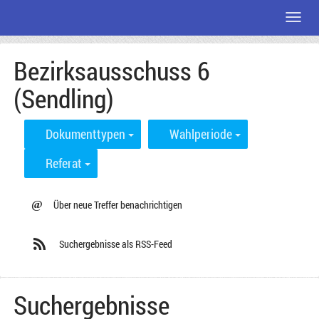
Menü
Zum
Bezirksausschuss 6
Seiteninhalt
(Sendling)
Dokumenttypen
Wahlperiode
Referat
@
Über neue Treffer benachrichtigen
Suchergebnisse als RSS-Feed
Suchergebnisse