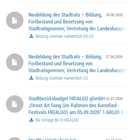
Neubildung des Stadtrats – Bildung,
30.06.2026
Fortbestand und Besetzung von
Stadtratsgremien; Vertretung der Landeshauptstadt M
- Stiftungen und Schenkungen - Beiräten - Vereinen u
Bildung Gremien namentlich EÄ A2
Verbänden - sonstigen Organisationen und sonstigen 
namentliche Berufung durch die Vollversammlung des
Stadtrats
Neubildung des Stadtrats – Bildung,
27.06.2026
Fortbestand und Besetzung von
Stadtratsgremien; Vertretung der Landeshauptstadt M
- Stiftungen und Schenkungen - Beiräten - Vereinen u
Bildung Gremien namentlich A2
Verbänden - sonstigen Organisationen und sonstigen 
namentliche Berufung durch die Vollversammlung des
Stadtrats
Stadtbezirksbudget HIDALGO gGmbH
02.07.2026
„Street Art Song (im Rahmen des Kunstlied -
Festivals HIDALGO) am 05.09.2026“ 1.600,00 € / AZ: 0
6-0637
BA Vorlage BA 6 HIDALGO