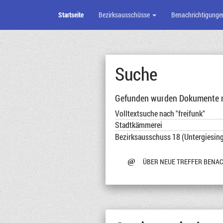
Startseite
Bezirksausschüsse
Benachrichtigunge
Zum
Seiteninhalt
Suche
Gefunden wurden Dokumente mi
Volltextsuche nach "freifunk"
Stadtkämmerei
Bezirksausschuss 18 (Untergiesin
@
ÜBER NEUE TREFFER BENA