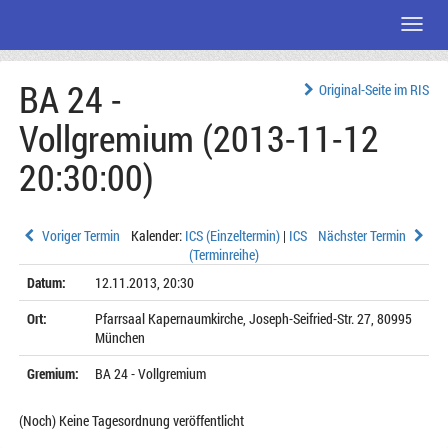
Menü
Zum
BA 24 -
Seiteninhalt
Original-Seite im RIS
Vollgremium (2013-11-12
20:30:00)
Voriger Termin
Kalender:
ICS (Einzeltermin)
|
ICS
Nächster Termin
(Terminreihe)
Datum:
12.11.2013, 20:30
Ort:
Pfarrsaal Kapernaumkirche, Joseph-Seifried-Str. 27, 80995
München
Gremium:
BA 24 - Vollgremium
(Noch) Keine Tagesordnung veröffentlicht