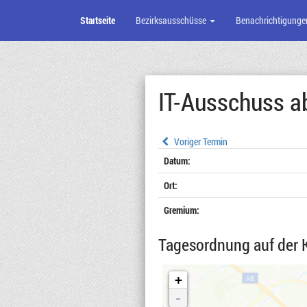
Startseite
Bezirksausschüsse
Benachrichtigunge
Zum
Seiteninhalt
IT-Ausschuss a
Voriger Termin
Datum:
Ort:
Gremium:
Tagesordnung auf der 
+
-