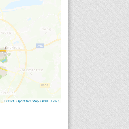
Leaflet
|
OpenStreetMap
,
ODbL
|
Scout