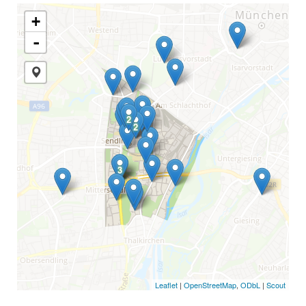
+
-
2
2
2
2
3
3
3
Leaflet
|
OpenStreetMap
,
ODbL
|
Scout