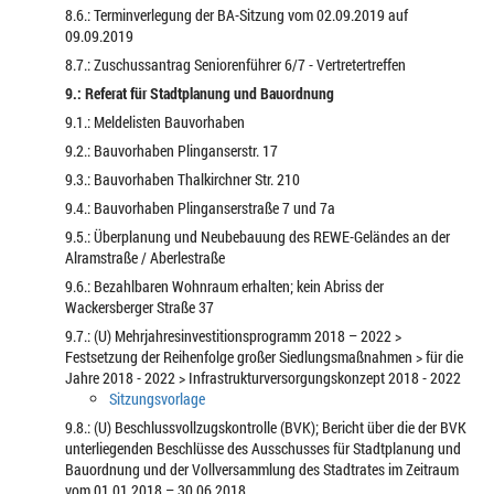
8.6.: Terminverlegung der BA-Sitzung vom 02.09.2019 auf
09.09.2019
8.7.: Zuschussantrag Seniorenführer 6/7 - Vertretertreffen
9.: Referat für Stadtplanung und Bauordnung
9.1.: Meldelisten Bauvorhaben
9.2.: Bauvorhaben Plinganserstr. 17
9.3.: Bauvorhaben Thalkirchner Str. 210
9.4.: Bauvorhaben Plinganserstraße 7 und 7a
9.5.: Überplanung und Neubebauung des REWE-Geländes an der
Alramstraße / Aberlestraße
9.6.: Bezahlbaren Wohnraum erhalten; kein Abriss der
Wackersberger Straße 37
9.7.: (U) Mehrjahresinvestitionsprogramm 2018 – 2022 >
Festsetzung der Reihenfolge großer Siedlungsmaßnahmen > für die
Jahre 2018 - 2022 > Infrastrukturversorgungskonzept 2018 - 2022
Sitzungsvorlage
9.8.: (U) Beschlussvollzugskontrolle (BVK); Bericht über die der BVK
unterliegenden Beschlüsse des Ausschusses für Stadtplanung und
Bauordnung und der Vollversammlung des Stadtrates im Zeitraum
vom 01.01.2018 – 30.06.2018