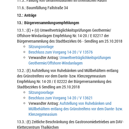
11.5.: Fällung von Gefahrenbäumen im öffentlichen Raum
11.6.: Baumfällung Fallstraße 34
12.: Anträge
13.: Bürgerversammlungsempfehlungen
13.1.: (E) + (U) Umweltverträglichkeitsprüfungen Geothermie/
Offshore-Windanlagen Empfehlung Nr. 14-20 / E 02217 der
Bürgerversammlung des Stadtbezirkes 06 - Sendling am 25.10.2018
Sitzungsvorlage
Beschluss zum Vorgang 14-20 / V 13576
Verwandter Antrag:
Umweltverträglichkeitsprüfungen
Geothermie/Offshore-Windanlagen
13.2.: (E) Aufstellung von Ruhebänken und Müllbehältern entlang
des Grünstreifens vor dem Dante- bzw. Klenzegymnasium
Empfehlung Nr. 14-20 / E 02222 der Bürgerversammlung des
Stadtbezirkes 6 Sendling am 25.10.2018
Sitzungsvorlage
Beschluss zum Vorgang 14-20 / V 13621
Verwandter Antrag:
Aufstellung von Ruhebänken und
Müllbehältern entlang des Grünstreifens vor dem Dante- bzw.
Klenzegymnasium
13.3.: (E) Zeitliche Beschränkung des Gastronomiebetriebes am DAV-
Kletterzentrum Thalkirchen