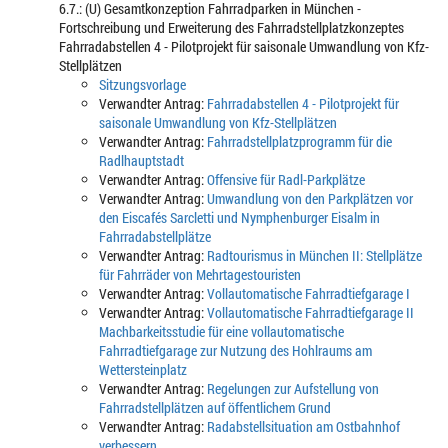
6.7.: (U) Gesamtkonzeption Fahrradparken in München -
Fortschreibung und Erweiterung des Fahrradstellplatzkonzeptes
Fahrradabstellen 4 - Pilotprojekt für saisonale Umwandlung von Kfz-
Stellplätzen
Sitzungsvorlage
Verwandter Antrag:
Fahrradabstellen 4 - Pilotprojekt für
saisonale Umwandlung von Kfz-Stellplätzen
Verwandter Antrag:
Fahrradstellplatzprogramm für die
Radlhauptstadt
Verwandter Antrag:
Offensive für Radl-Parkplätze
Verwandter Antrag:
Umwandlung von den Parkplätzen vor
den Eiscafés Sarcletti und Nymphenburger Eisalm in
Fahrradabstellplätze
Verwandter Antrag:
Radtourismus in München II: Stellplätze
für Fahrräder von Mehrtagestouristen
Verwandter Antrag:
Vollautomatische Fahrradtiefgarage I
Verwandter Antrag:
Vollautomatische Fahrradtiefgarage II
Machbarkeitsstudie für eine vollautomatische
Fahrradtiefgarage zur Nutzung des Hohlraums am
Wettersteinplatz
Verwandter Antrag:
Regelungen zur Aufstellung von
Fahrradstellplätzen auf öffentlichem Grund
Verwandter Antrag:
Radabstellsituation am Ostbahnhof
verbessern