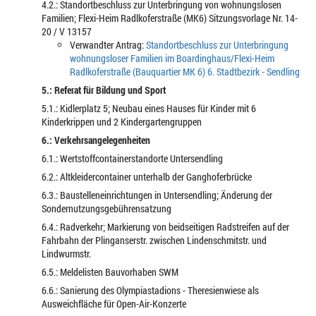
4.2.: Standortbeschluss zur Unterbringung von wohnungslosen
Familien; Flexi-Heim Radlkoferstraße (MK6) Sitzungsvorlage Nr. 14-
20 / V 13157
Verwandter Antrag:
Standortbeschluss zur Unterbringung
wohnungsloser Familien im Boardinghaus/Flexi-Heim
Radlkoferstraße (Bauquartier MK 6) 6. Stadtbezirk - Sendling
5.: Referat für Bildung und Sport
5.1.: Kidlerplatz 5; Neubau eines Hauses für Kinder mit 6
Kinderkrippen und 2 Kindergartengruppen
6.: Verkehrsangelegenheiten
6.1.: Wertstoffcontainerstandorte Untersendling
6.2.: Altkleidercontainer unterhalb der Ganghoferbrücke
6.3.: Baustelleneinrichtungen in Untersendling; Änderung der
Sondernutzungsgebührensatzung
6.4.: Radverkehr; Markierung von beidseitigen Radstreifen auf der
Fahrbahn der Plinganserstr. zwischen Lindenschmitstr. und
Lindwurmstr.
6.5.: Meldelisten Bauvorhaben SWM
6.6.: Sanierung des Olympiastadions - Theresienwiese als
Ausweichfläche für Open-Air-Konzerte