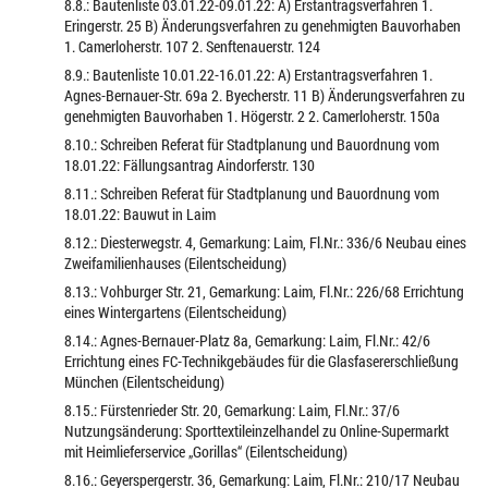
8.8.: Bautenliste 03.01.22-09.01.22: A) Erstantragsverfahren 1.
Eringerstr. 25 B) Änderungsverfahren zu genehmigten Bauvorhaben
1. Camerloherstr. 107 2. Senftenauerstr. 124
8.9.: Bautenliste 10.01.22-16.01.22: A) Erstantragsverfahren 1.
Agnes-Bernauer-Str. 69a 2. Byecherstr. 11 B) Änderungsverfahren zu
genehmigten Bauvorhaben 1. Högerstr. 2 2. Camerloherstr. 150a
8.10.: Schreiben Referat für Stadtplanung und Bauordnung vom
18.01.22: Fällungsantrag Aindorferstr. 130
8.11.: Schreiben Referat für Stadtplanung und Bauordnung vom
18.01.22: Bauwut in Laim
8.12.: Diesterwegstr. 4, Gemarkung: Laim, Fl.Nr.: 336/6 Neubau eines
Zweifamilienhauses (Eilentscheidung)
8.13.: Vohburger Str. 21, Gemarkung: Laim, Fl.Nr.: 226/68 Errichtung
eines Wintergartens (Eilentscheidung)
8.14.: Agnes-Bernauer-Platz 8a, Gemarkung: Laim, Fl.Nr.: 42/6
Errichtung eines FC-Technikgebäudes für die Glasfasererschließung
München (Eilentscheidung)
8.15.: Fürstenrieder Str. 20, Gemarkung: Laim, Fl.Nr.: 37/6
Nutzungsänderung: Sporttextileinzelhandel zu Online-Supermarkt
mit Heimlieferservice „Gorillas“ (Eilentscheidung)
8.16.: Geyerspergerstr. 36, Gemarkung: Laim, Fl.Nr.: 210/17 Neubau