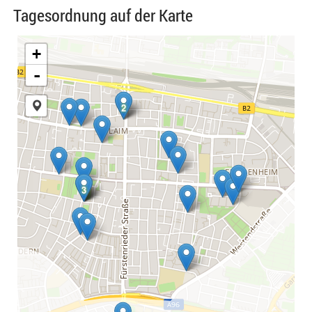
Tagesordnung auf der Karte
+
-
2
2
3
3
3