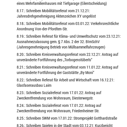
eines Mehrfamilienhauses mit Tiefgarage (Eilentscheidung)
8.17.: Schreiben Mobilitätsreferat vom 21.12.21:
Jahresdrehgenehmigung Aktenzeichen XY ungelöst
8.18.: Schreiben Mobilitätsreferat vom 03.01.22: Verkehrsrechtliche
Anordnung Von-der-Pfordten-Str.
8.19.: Schreiben Referat für Klima- und Umweltschutz vom 23.12.21:
Ausnahmezulassung gem. § 7 Abs. 2 der 32. BImSchV
(Jahresgenehmigung Betrieb von Müllsammelfahrzeugen)
8.20.: Schreiben Kreisverwaltungsreferat vom 22.12.21: Antrag auf
unveränderte Fortführung des „Torbogenstüberls“
8.21.: Schreiben Kreisverwaltungsreferat vom 11.01.22: Antrag auf
unveränderte Fortführung der Gaststätte „By Moni“
8.22.: Schreiben Referat für Arbeit und Wirtschaft vom 16.12.21:
Glasfaserausbau Laim
8.23.: Schreiben Sozialreferat vom 17.01.22: Antrag auf
Zweckentfremdung von Wohnraum, Diesterwegstr.
8.24.: Schreiben Sozialreferat vom 17.01.22: Antrag auf
Zweckentfremdung von Wohnraum, Friedenheimer Str.
8.25.: Schreiben SWM vom 17.01.22: Stromprojekt Gotthardstraße
8.26.: Schreiben Spielen in der Stadt vom 03.12.21: Kurzbericht