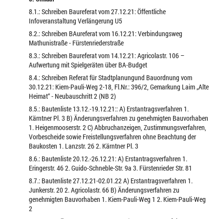
8.1.: Schreiben Baureferat vom 27.12.21: Öffentliche
Infoveranstaltung Verlängerung U5
8.2.: Schreiben BAureferat vom 16.12.21: Verbindungsweg
Mathunistraße - Fürstenriederstraße
8.3.: Schreiben Baureferat vom 14.12.21: Agricolastr. 106 –
Aufwertung mit Spielgeräten über BA-Budget
8.4.: Schreiben Referat für Stadtplanungund Bauordnung vom
30.12.21: Kiem-Pauli-Weg 2-18, Fl.Nr.: 396/2, Gemarkung Laim „Alte
Heimat“ - Neubauschritt 2 (NB 2)
8.5.: Bautenliste 13.12.-19.12.21:: A) Erstantragsverfahren 1.
Kärntner Pl. 3 B) Änderungsverfahren zu genehmigten Bauvorhaben
1. Heigenmooserstr. 2 C) Abbruchanzeigen, Zustimmungsverfahren,
Vorbescheide sowie Freistellungsverfahren ohne Beachtung der
Baukosten 1. Lanzstr. 26 2. Kärntner Pl. 3
8.6.: Bautenliste 20.12.-26.12.21: A) Erstantragsverfahren 1.
Eringerstr. 46 2. Guido-Schneble-Str. 9a 3. Fürstenrieder Str. 81
8.7.: Bautenliste 27.12.21-02.01.22 A) Erstantragsverfahren 1.
Junkerstr. 20 2. Agricolastr. 66 B) Änderungsverfahren zu
genehmigten Bauvorhaben 1. Kiem-Pauli-Weg 1 2. Kiem-Pauli-Weg
2