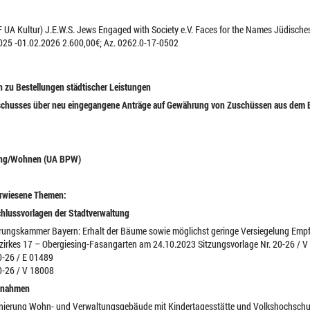
FF UA Kultur) J.E.W.S. Jews Engaged with Society e.V. Faces for the Names Jüdisch
025 -01.02.2026 2.600,00€; Az. 0262.0-17-0502
 zu Bestellungen städtischer Leistungen
sschusses über neu eingegangene Anträge auf Gewährung von Zuschüssen aus dem B
nung/Wohnen (UA BPW)
erwiesene Themen:
chlussvorlagen der Stadtverwaltung
erungskammer Bayern: Erhalt der Bäume sowie möglichst geringe Versiegelung Empf
irkes 17 – Obergiesing-Fasangarten am 24.10.2023 Sitzungsvorlage Nr. 20-26 / 
0-26 / E 01489
0-26 / V 18008
ngnahmen
alsanierung Wohn- und Verwaltungsgebäude mit Kindertagesstätte und Volkshochsch