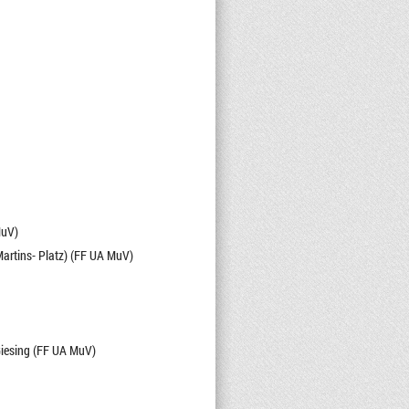
MuV)
 Martins- Platz) (FF UA MuV)
Giesing (FF UA MuV)