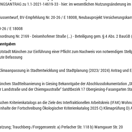
ERUNGSANTRAG zu 1.1-2021-14619-33 - hier: im wesentlichen Nutzungsänderung im 
hlussentwurf, BV-Empfehlung Nr. 20-26 / E 18008, Neubauprojekt Versicherungska
0-26 / E 18008
ordnung Nr. 2169 - Deisenhofener Straße (...) - Beteiligung gem. § 4 Abs. 2 BauGB 
kanntgaben
ptstadt München zur Einführung einer Pflicht zum Nachweis von notwendigen Stellp
neute Befassung
ur Klimaanpassung in Stadtentwicklung und Stadtplanung (2023/ 2024) Antrag und
 München Stadtteilsanierung in Giesing Bekanntgabe der Abschlussdokumentation „St
er Landstraße und der Chiemgaustraße“ Satdtbezirk 17 Obergiesing-Fasangarten Sta
chen Kriterienkatalogs an die Ziele des Interfraktionellen Arbeitskreis (IFAK) Wo
Inhalte der Fortschreibung Ökologischer Kriterienkatalog 2025 C) Klimaprüfung D)
satzung; Trauchberg-/Forggenseestr. a) Perlacher Str. 118 b) Warngauer Str. 20