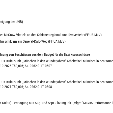
ehmigung der UNB)
es McGraw-Viertels an den Schienenregional- und fernverkehr (FF UA MuV)
ehrsschildern am General-Kalb-Weg (FF UA MuV)
ährung von Zuschüssen aus dem Budget für die Bezirksausschüsse
FF UA Kultur) Init. „München in den Wunderjahren“ Arbeitstitel: München in den Wu
10.2026 750,00€; Az. 0262.0-17-0507
FF UA Kultur) Init. „München in den Wunderjahren“ Arbeitstitel: München in den Wu
10.2027 750,00€; Az. 0262.0-17-0508
UA Kultur) - Vertagung aus Aug. und Sept. Sitzung Init. „Migra“ MIGRA Performance