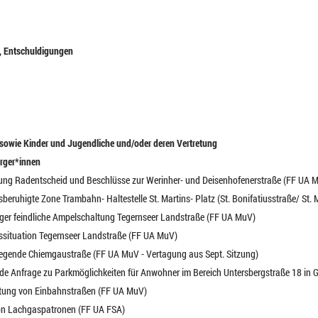
t, Entschuldigungen
sowie Kinder und Jugendliche und/oder deren Vertretung
rger*innen
zung Radentscheid und Beschlüsse zur Werinher- und Deisenhofenerstraße (FF UA 
sberuhigte Zone Trambahn- Haltestelle St. Martins- Platz (St. Bonifatiusstraße/ St.
nger feindliche Ampelschaltung Tegernseer Landstraße (FF UA MuV)
hrssituation Tegernseer Landstraße (FF UA MuV)
wegende Chiemgaustraße (FF UA MuV - Vertagung aus Sept. Sitzung)
ende Anfrage zu Parkmöglichkeiten für Anwohner im Bereich Untersbergstraße 18 in 
ichtung von Einbahnstraßen (FF UA MuV)
von Lachgaspatronen (FF UA FSA)