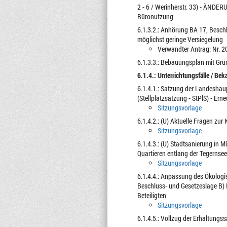
2 - 6 / Werinherstr. 33) - ÄND
Büronutzung
6.1.3.2.: Anhörung BA 17, Besc
möglichst geringe Versiegelung
Verwandter Antrag: Nr. 2
6.1.3.3.: Bebauungsplan mit Grün
6.1.4.: Unterrichtungsfälle / Be
6.1.4.1.: Satzung der Landeshau
(Stellplatzsatzung - StPlS) - Er
Sitzungsvorlage
6.1.4.2.: (U) Aktuelle Fragen z
Sitzungsvorlage
6.1.4.3.: (U) Stadtsanierung in
Quartieren entlang der Tegernse
Sitzungsvorlage
6.1.4.4.: Anpassung des Ökologis
Beschluss- und Gesetzeslage B) 
Beteiligten
Sitzungsvorlage
6.1.4.5.: Vollzug der Erhaltungs