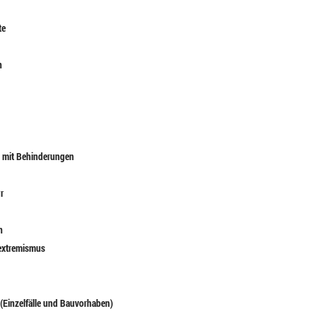
te
n
n mit Behinderungen
r
n
sextremismus
(Einzelfälle und Bauvorhaben)