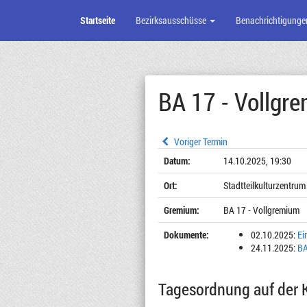
Startseite
Bezirksausschüsse
Benachrichtigunge
Zum
Seiteninhalt
BA 17 - Vollgr
Voriger Termin
Datum:
14.10.2025, 19:30
Ort:
Stadtteilkulturzentru
Gremium:
BA 17 - Vollgremium
Dokumente:
02.10.2025:
Ei
24.11.2025:
BA
Tagesordnung auf der 