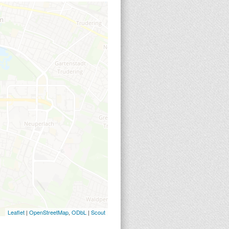
2
2
Leaflet
|
OpenStreetMap
,
ODbL
|
Scout