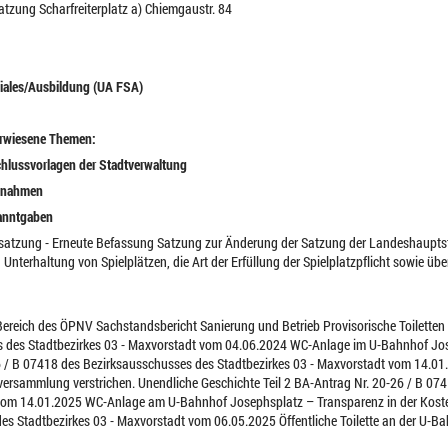
satzung Scharfreiterplatz a) Chiemgaustr. 84
ziales/Ausbildung (UA FSA)
erwiesene Themen:
chlussvorlagen der Stadtverwaltung
ngnahmen
kanntgaben
tzsatzung - Erneute Befassung Satzung zur Änderung der Satzung der Landeshaupts
nterhaltung von Spielplätzen, die Art der Erfüllung der Spielplatzpflicht sowie übe
im Bereich des ÖPNV Sachstandsbericht Sanierung und Betrieb Provisorische Toilett
 des Stadtbezirkes 03 - Maxvorstadt vom 04.06.2024 WC-Anlage im U-Bahnhof Jos
 / B 07418 des Bezirksausschusses des Stadtbezirkes 03 - Maxvorstadt vom 14.01
versammlung verstrichen. Unendliche Geschichte Teil 2 BA-Antrag Nr. 20-26 / B 0
 vom 14.01.2025 WC-Anlage am U-Bahnhof Josephsplatz – Transparenz in der Koste
s Stadtbezirkes 03 - Maxvorstadt vom 06.05.2025 Öffentliche Toilette an der U-B