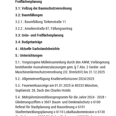
Freiflächenplanung
3.1: Vollzug der Baumschutzverordnung
3.2: Baumfällungen
3.2.1.: Baumfällung Türkenstraße 11
3.2.2.: Amalienstraße 87, Fällungsantrag
3.3: Grün- und Freiflächenplanung
3.4: Budgetanträge
4.: Aktuelle Sachstandsberichte
5.: Unterrichtungen
5.1.: Vorgezogene Mülleinsammlung durch den AWM; Verlängerung
bestehender Ausnahmezulassungen gem. § 7 Abs. 2 Geräte- und
Maschinenlärmschutzverordnung (32. BImSchV) bis 31.12.2025
5.2.: Allgemeinverfügung Knallerverbotszone 2024/2025
5.3.: Feuerwerksanzeige am 01.01.2025 in 80333 München,
Sophienstr. 28, Dach des Charles Hotels
5.4.: Mehrjahresinvestitionsprogramm für die Jahre 2024 - 2028 •
Gliederungsziffern o 3601 Baum- und Denkmalschutz o 6100
Referat für Stadtplanung und Bauordnung o 6101
Stadtentwicklungsplanung o 6110 Lokalbaukommission o 6130