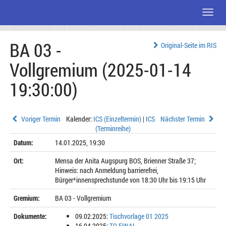
Menü
Zum
BA 03 -
Seiteninhalt
Original-Seite im RIS
Vollgremium (2025-01-14
19:30:00)
Voriger Termin
Kalender:
ICS (Einzeltermin)
|
ICS
Nächster Termin
(Terminreihe)
Datum:
14.01.2025, 19:30
Ort:
Mensa der Anita Augspurg BOS, Brienner Straße 37;
Hinweis: nach Anmeldung barrierefrei,
Bürger*innensprechstunde von 18:30 Uhr bis 19:15 Uhr
Gremium:
BA 03 - Vollgremium
Dokumente:
09.02.2025:
Tischvorlage 01 2025
16.04.2025:
TO FINAL