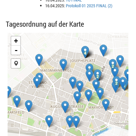
16.04.2025:
Protokoll 01 2025 FINAL (2)
Tagesordnung auf der Karte
+
-
4
4
4
4
2
2
2
2
2
2
2
2
2
2