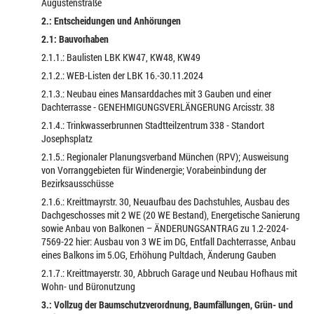
Augustenstraße
2.: Entscheidungen und Anhörungen
2.1: Bauvorhaben
2.1.1.: Baulisten LBK KW47, KW48, KW49
2.1.2.: WEB-Listen der LBK 16.-30.11.2024
2.1.3.: Neubau eines Mansarddaches mit 3 Gauben und einer
Dachterrasse - GENEHMIGUNGSVERLÄNGERUNG Arcisstr. 38
2.1.4.: Trinkwasserbrunnen Stadtteilzentrum 338 - Standort
Josephsplatz
2.1.5.: Regionaler Planungsverband München (RPV); Ausweisung
von Vorranggebieten für Windenergie; Vorabeinbindung der
Bezirksausschüsse
2.1.6.: Kreittmayrstr. 30, Neuaufbau des Dachstuhles, Ausbau des
Dachgeschosses mit 2 WE (20 WE Bestand), Energetische Sanierung
sowie Anbau von Balkonen – ÄNDERUNGSANTRAG zu 1.2-2024-
7569-22 hier: Ausbau von 3 WE im DG, Entfall Dachterrasse, Anbau
eines Balkons im 5.OG, Erhöhung Pultdach, Änderung Gauben
2.1.7.: Kreittmayerstr. 30, Abbruch Garage und Neubau Hofhaus mit
Wohn- und Büronutzung
3.: Vollzug der Baumschutzverordnung, Baumfällungen, Grün- und