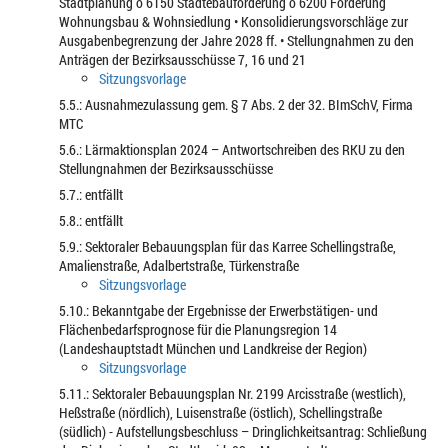
Stadtplanung o 6150 Städtebauförderung o 6200 Förderung
Wohnungsbau & Wohnsiedlung • Konsolidierungsvorschläge zur
Ausgabenbegrenzung der Jahre 2028 ff. • Stellungnahmen zu den
Anträgen der Bezirksausschüsse 7, 16 und 21
Sitzungsvorlage
5.5.: Ausnahmezulassung gem. § 7 Abs. 2 der 32. BImSchV, Firma
MTC
5.6.: Lärmaktionsplan 2024 – Antwortschreiben des RKU zu den
Stellungnahmen der Bezirksausschüsse
5.7.: entfällt
5.8.: entfällt
5.9.: Sektoraler Bebauungsplan für das Karree Schellingstraße,
Amalienstraße, Adalbertstraße, Türkenstraße
Sitzungsvorlage
5.10.: Bekanntgabe der Ergebnisse der Erwerbstätigen- und
Flächenbedarfsprognose für die Planungsregion 14
(Landeshauptstadt München und Landkreise der Region)
Sitzungsvorlage
5.11.: Sektoraler Bebauungsplan Nr. 2199 Arcisstraße (westlich),
Heßstraße (nördlich), Luisenstraße (östlich), Schellingstraße
(südlich) - Aufstellungsbeschluss – Dringlichkeitsantrag: Schließung