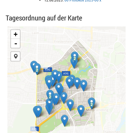
Tagesordnung auf der Karte
+
-
2
2
2
2
2
2
2
2