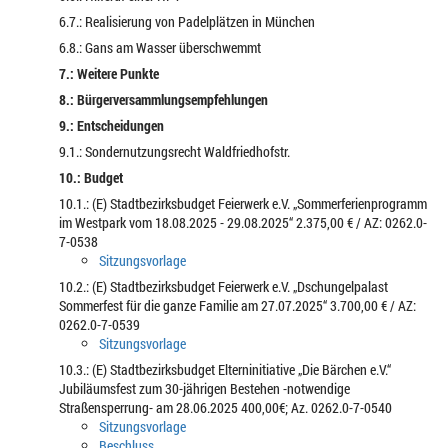
6.7.: Realisierung von Padelplätzen in München
6.8.: Gans am Wasser überschwemmt
7.: Weitere Punkte
8.: Bürgerversammlungsempfehlungen
9.: Entscheidungen
9.1.: Sondernutzungsrecht Waldfriedhofstr.
10.: Budget
10.1.: (E) Stadtbezirksbudget Feierwerk e.V. „Sommerferienprogramm
im Westpark vom 18.08.2025 - 29.08.2025“ 2.375,00 € / AZ: 0262.0-
7-0538
Sitzungsvorlage
10.2.: (E) Stadtbezirksbudget Feierwerk e.V. „Dschungelpalast
Sommerfest für die ganze Familie am 27.07.2025“ 3.700,00 € / AZ:
0262.0-7-0539
Sitzungsvorlage
10.3.: (E) Stadtbezirksbudget Elterninitiative „Die Bärchen e.V.“
Jubiläumsfest zum 30-jährigen Bestehen -notwendige
Straßensperrung- am 28.06.2025 400,00€; Az. 0262.0-7-0540
Sitzungsvorlage
Beschluss