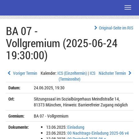
Menü
Zum
BA 07 -
Seiteninhalt
Original-Seite im RIS
Vollgremium (2025-06-24
19:30:00)
Voriger Termin
Kalender:
ICS (Einzeltermin)
|
ICS
Nächster Termin
(Terminreihe)
Datum:
24.06.2025, 19:30
Ort:
Sitzungssaal im Sozialbürgerhaus Meindlstraße 14,
81373 München, Hinweis: Barrierefreier Zugang möglich
Gremium:
BA 07 - Vollgremium
Dokumente:
13.06.2025:
Einladung
23.06.2025:
00 Nachtrags-Einladung 2025-06 v4
12.08.2025:
00 Protokoll 2025-06 x