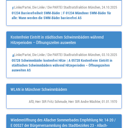
Linke/Partei
,
Die Linke / Die PARTEI Stadtratsfraktion München
, 24.10.2025
F
01234 Barrierefreiheit SWM-Bäder
F 01234 Münchner SWM-Bäder für
alle: Wann werden die SWM-Bäder barrierefrei AS
Kostenfreier Eintritt in städtischen Schwimmbädern während
Hitzeperioden – Öffnungszeiten ausweiten
Linke/Partei
,
Die Linke / Die PARTEI Stadtratsfraktion München
, 03.10.2025
A
05728 Schwimmbäder kostenfrei Hitze
A 05728 Kostenfreier Eintritt in
städtischen Schwimmbädern während Hitzeperioden – Öffnungszeiten
ausweiten AS
WLAN in Münchner Schwimmbädern
AfD
,
Herr StR Fritz Schmude
,
Herr StR Andre Wächter
, 01.01.1970
Wiedereröffnung des Allacher Sommerbades Empfehlung Nr. 14-20 /
E 00527 der Bürgerversammlung des Stadtbezirkes 23 - Allach-