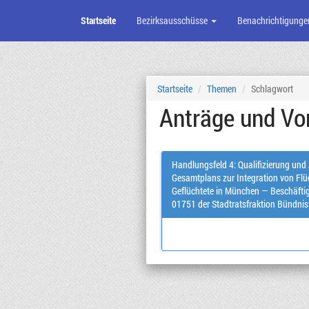
Startseite
Bezirksausschüsse
Benachrichtigunge
Zum
Seiteninhalt
Startseite
Themen
Schlagwort
Anträge und Vor
Handlungsfeld 4: Qualifizierung un
Gesamtplans zur Integration von Flüchtlingen M
Geflüchtete in München — Beschäftig
01751 der Stadtratsfraktion Bündn
29.01.2016