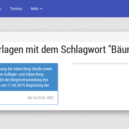
n
Termine
Mehr
rlagen mit dem Schlagwort "Bä
Ramersdorf-Perlach am 28.06.20
-Straße sowie
hen Aufleger- und Adam-Berg-
6.2015 Begrünung der
raße, Ausweitung der
Empfehlung
BA 16
, 01.01.1970
ammlung des Stadtbezirkes 16