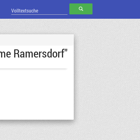
SUCHEN
ume Ramersdorf"
16