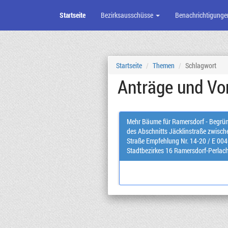
Startseite
Bezirksausschüsse
Benachrichtigunge
Zum
Seiteninhalt
Startseite
Themen
Schlagwort
Anträge und Vo
Mehr Bäume für Ramersdorf - Begrünung der Adam-Berg
des Abschnitts Jäcklinstraße zwisc
Straße Empfehlung Nr. 14-20 / E 00465 der Bürgerversammlung des
Stadtbezirkes 16 Ramersdorf-Perlach am 11.0
Berger-Kreuz- und der Adam-Berg-St
Grüngestaltung des Jäcklinplatzes und der Jäcklinstraße 
Nr. 14-20 / E 01118 der Bürgervers