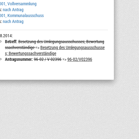
001, Vollversammlung
s:
nach Antrag
2001, Kommunalausschuss
s:
nach Antrag
8.2014:
Betreff:
Besetzung des Umlegungsausschusses; Bewertung
ssachverständige
=>
Besetzung des Umlegungsausschusse
s; Bewertungssachverständige
Antragsnummer:
96-02 / V 02396
=>
96-02/V02396