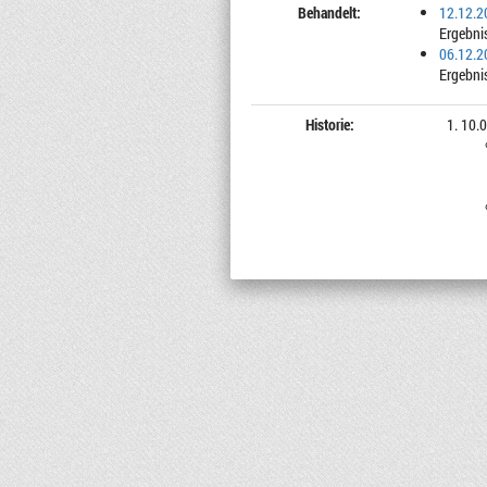
Behandelt:
12.12.2
Ergebni
06.12.
Ergebni
Historie:
10.0