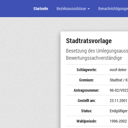
Startseite
Bezirksausschüsse
Benachrichtigunge
Zum
Seiteninhalt
Stadtratsvorlage
Besetzung des Umlegungsauss
Bewertungssachverständige
Schlagworte:
noch keine
Gremium:
Stadtrat / 
Antragsnummer:
96-02/V02
Gestellt am:
23.11.2001
Status:
Endgültiger
Wahlperiode:
1996-2002