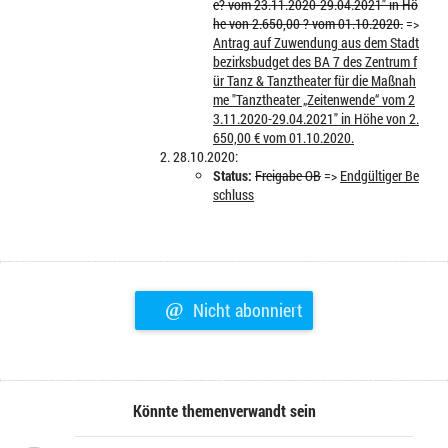
e? vom 23.11.2020-29.04.2021" in Hö
he von 2.650,00 ? vom 01.10.2020.
=>
Antrag auf Zuwendung aus dem Stadt
bezirksbudget des BA 7 des Zentrum f
ür Tanz & Tanztheater für die Maßnah
me "Tanztheater „Zeitenwende“ vom 2
3.11.2020-29.04.2021" in Höhe von 2.
650,00 € vom 01.10.2020.
28.10.2020:
Status:
Freigabe OB
=>
Endgültiger Be
schluss
@
Nicht abonniert
Könnte themenverwandt sein