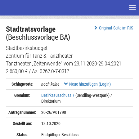
Me
Zum
Stadtratsvorlage
Seiteninhalt
Original-Seite im RIS
(Beschlussvorlage BA)
Stadtbezirksbudget
Zentrum für Tanz & Tanztheater
Tanztheater „Zeitenwende“ vom 23.11.2020-29.04.2021
2.650,00 € / Az. 0262.0-7-0317
Schlagworte:
noch keine
Neue hinzufügen (Login)
Gremium:
Bezirksausschuss 7
(Sendling-Westpark) /
Direktorium
Antragsnummer:
20-26/V01790
Gestellt am:
13.10.2020
Status:
Endgültiger Beschluss