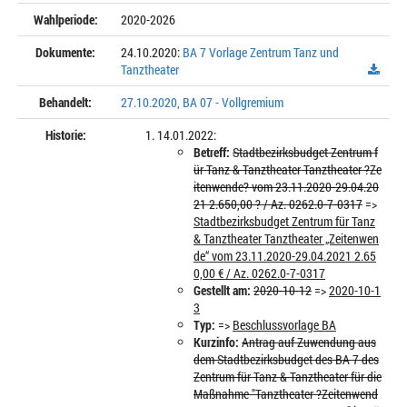
Wahlperiode:
2020-2026
Dokumente:
24.10.2020:
BA 7 Vorlage Zentrum Tanz und
Tanztheater
Behandelt:
27.10.2020, BA 07 - Vollgremium
Historie:
14.01.2022:
Betreff:
Stadtbezirksbudget Zentrum f
ür Tanz & Tanztheater Tanztheater ?Ze
itenwende? vom 23.11.2020-29.04.20
21 2.650,00 ? / Az. 0262.0-7-0317
=>
Stadtbezirksbudget Zentrum für Tanz
& Tanztheater Tanztheater „Zeitenwen
de“ vom 23.11.2020-29.04.2021 2.65
0,00 € / Az. 0262.0-7-0317
Gestellt am:
2020-10-12
=>
2020-10-1
3
Typ:
=>
Beschlussvorlage BA
Kurzinfo:
Antrag auf Zuwendung aus
dem Stadtbezirksbudget des BA 7 des
Zentrum für Tanz & Tanztheater für die
Maßnahme "Tanztheater ?Zeitenwend