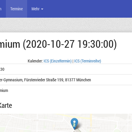
n
Termine
Mehr
emium (2020-10-27 19:30:00)
Kalender:
ICS (Einzeltermin)
|
ICS (Terminreihe)
:30
r-Gymnasium, Fürstenrieder Straße 159, 81377 München
emium
Karte
2
2