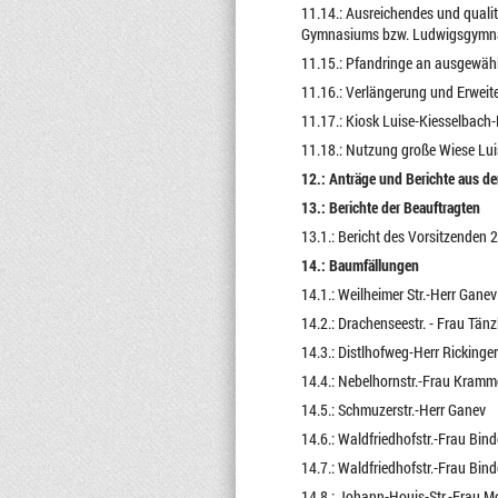
11.14.: Ausreichendes und quali
Gymnasiums bzw. Ludwigsgymn
11.15.: Pfandringe an ausgewäh
11.16.: Verlängerung und Erweit
11.17.: Kiosk Luise-Kiesselbach-
11.18.: Nutzung große Wiese Lui
12.: Anträge und Berichte aus d
13.: Berichte der Beauftragten
13.1.: Bericht des Vorsitzenden
14.: Baumfällungen
14.1.: Weilheimer Str.-Herr Ganev
14.2.: Drachenseestr. - Frau Tänz
14.3.: Distlhofweg-Herr Rickinger
14.4.: Nebelhornstr.-Frau Kramm
14.5.: Schmuzerstr.-Herr Ganev
14.6.: Waldfriedhofstr.-Frau Bind
14.7.: Waldfriedhofstr.-Frau Bind
14.8.: Johann-Houis-Str.-Frau 