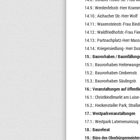
14.9.: Werdenfelsstr.-Herr Kram
14.10.: Aichacher Str.-Herr Wolf
14.11.: Waxensteinstr.-Frau Bind
14.12.: Waldfriedhofstr.-Frau Fie
14.13.: Partnachplatz-Herr Mas
14.14.: Kriegersiedlung- Herr Dus
15.: Bauvorhaben / Baumfällun
15.1.: Bauvorhaben Heiterwanger
15.2.: Bauvorhaben Cimbernstr.
15.3.: Bauvorhaben Säulingstr.
16.: Veranstaltungen auf öffent
16.1.: Christkindlmarkt am Luise
16.2.: Heckenstaller Park, Straß
17.: Westparkveranstaltungen
17.1.: Westpark Laternenumzug
18.: Baureferat
19.: Büro des Oberbürgermeister