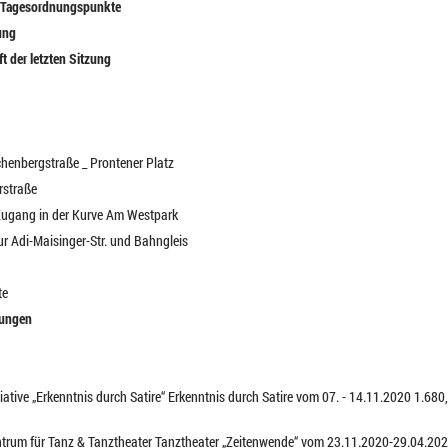
e Tagesordnungspunkte
ung
t der letzten Sitzung
chenbergstraße _ Prontener Platz
rstraße
Zugang in der Kurve Am Westpark
ur Adi-Maisinger-Str. und Bahngleis
te
lungen
tiative „Erkenntnis durch Satire“ Erkenntnis durch Satire vom 07. - 14.11.2020 1.68
entrum für Tanz & Tanztheater Tanztheater „Zeitenwende“ vom 23.11.2020-29.04.202