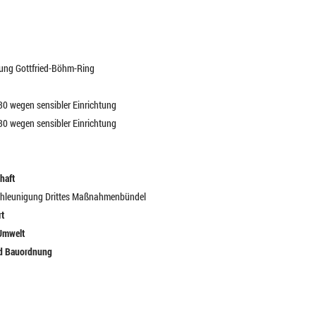
nung Gottfried-Böhm-Ring
30 wegen sensibler Einrichtung
30 wegen sensibler Einrichtung
chaft
schleunigung Drittes Maßnahmenbündel
rt
 Umwelt
nd Bauordnung