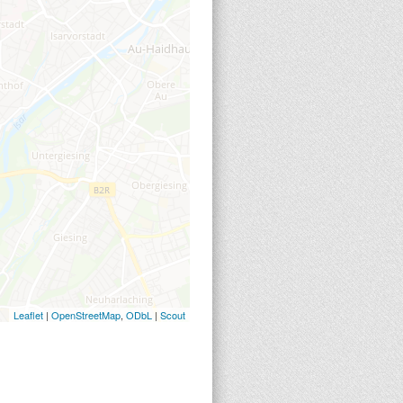
Leaflet
|
OpenStreetMap
,
ODbL
|
Scout