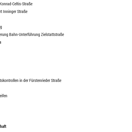
 Konrad-Celtis-Straße
rt Inninger Straße
eg
erung Bahn-Unterführung Zielstattstraße
s
skontrollen in der Fürstenrieder Straße
eifen
chaft