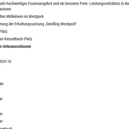
tativ hochwertiges Essensangebot und ein besseres Preis- Leistungsverhältnis in 
asiums
lten Mülleimern im Westpark
erung der Erhaltungssatzung „Sendling-Westpark“
Platz
se-Kiesselbach-Platz
en Unterausschüssen
 2020-10
ler
er
er
er
Mosebach