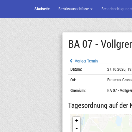
Startseite
Bezirksausschüsse
Benachrichtigunge
Zum
Seiteninhalt
BA 07 - Vollgr
Voriger Termin
Datum:
27.10.2020, 19
Ort:
Erasmus-Grasse
Gremium:
BA 07 - Vollgr
Tagesordnung auf der 
+
-