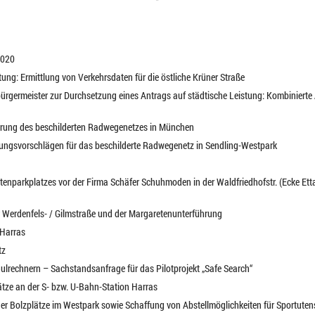
2020
tung: Ermittlung von Verkehrsdaten für die östliche Krüner Straße
ürgermeister zur Durchsetzung eines Antrags auf städtische Leistung: Kombinierte 
erung des beschilderten Radwegenetzes in München
rungsvorschlägen für das beschilderte Radwegenetz in Sendling-Westpark
rtenparkplatzes vor der Firma Schäfer Schuhmoden in der Waldfriedhofstr. (Ecke Etta
r Werdenfels- / Gilmstraße und der Margaretenunterführung
rHarras
tz
chulrechnern – Sachstandsanfrage für das Pilotprojekt „Safe Search“
ätze an der S- bzw. U-Bahn-Station Harras
er Bolzplätze im Westpark sowie Schaffung von Abstellmöglichkeiten für Sportutens