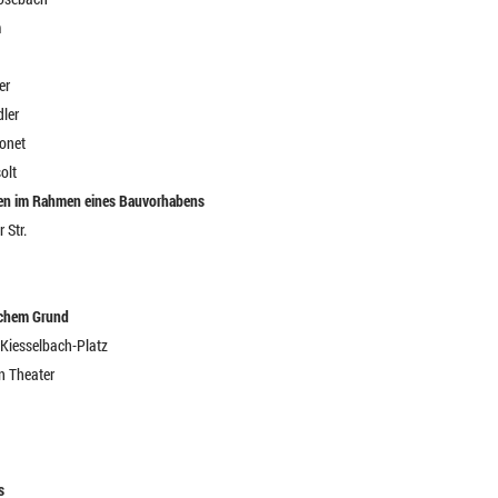
m
er
dler
sonet
olt
gen im Rahmen eines Bauvorhabens
 Str.
lichem Grund
-Kiesselbach-Platz
en Theater
s