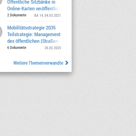
Öffentliche Sitzbänke in
Online-Karten veröffentlichen
2 Dokumente
BA 14
, 04.03.2021
Mobilitätsstrategie 2035
Teilstrategie: Management
des öffentlichen (Straßen-)Raums
6 Dokumente
26.02.2025
Weitere Themenverwandte