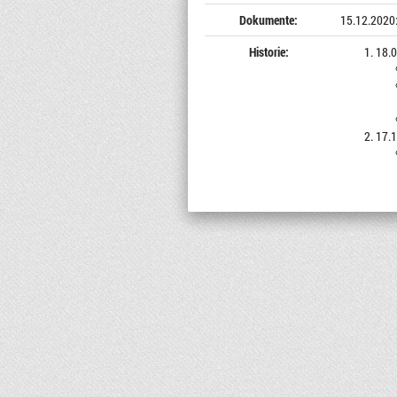
Dokumente:
15.12.2020
Historie:
18.0
17.1