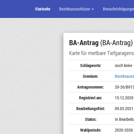
Startseite
Bezirksausschüsse
Benachrichtigunge
Zum
Seiteninhalt
BA-Antrag
(BA-Antrag)
Karte für mietbare Tiefgaragenst
Schlagworte:
noch keine
Gremium:
Bezirksaus
Antragsnummer:
20-26/B01
Registriert am:
15.12.2020
Bearbeitungsfrist:
09.03.2021
Status:
In Bearbeit
Wahlperiode:
2020-2026