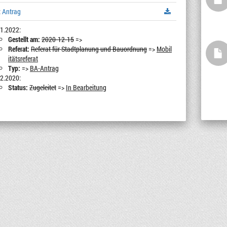
:
Antrag
1.2022:
Gestellt am:
2020-12-15
=>
Referat:
Referat für Stadtplanung und Bauordnung
=>
Mobil
itätsreferat
Typ:
=>
BA-Antrag
2.2020:
Status:
Zugeleitet
=>
In Bearbeitung