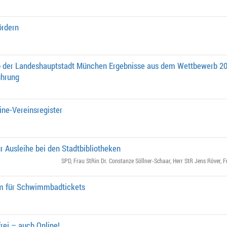
rdern
b der Landeshauptstadt München Ergebnisse aus dem Wettbewerb 
ührung
ine-Vereinsregister
r Ausleihe bei den Stadtbibliotheken
SPD
,
Frau StRin Dr. Constanze Söllner-Schaar
,
Herr StR Jens Röver
,
F
m für Schwimmbadtickets
rei – auch Online!