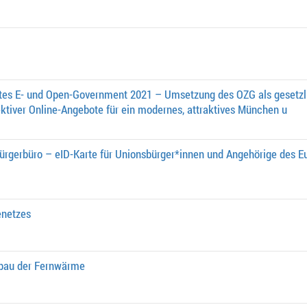
ktes E- und Open-Government 2021 – Umsetzung des OZG als gesetzli
ektiver Online-An­gebote für ein modernes, attraktives München u
Bürgerbüro – eID-Karte für Unionsbürger*innen und Angehörige des E
netzes
sbau der Fernwärme