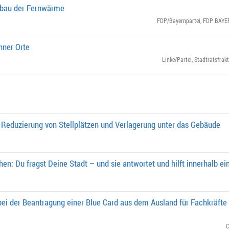
sbau der Fernwärme
FDP/Bayernpartei
,
FDP BAYER
hner Orte
Linke/Partei
,
Stadtratsfrak
 Reduzierung von Stellplätzen und Verlagerung unter das Gebäude
en: Du fragst Deine Stadt – und sie antwortet und hilft innerhalb ei
ei der Beantragung einer Blue Card aus dem Ausland für Fachkräfte
C