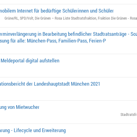
mobilem Internet für bedürftige Schülerinnen und Schüler
Grüne/RL
,
SPD/Volt
,
Die Grünen – Rosa Liste Stadtratsfraktion
,
Fraktion Die Grünen - Rosa
rminverlängerung in Bearbeitung befindlicher Stadtratsanträge - Soz
ösung für alle: München-Pass, Familien-Pass, Ferien-P
Meldeportal digital aufstellen
ationsbericht der Landeshauptstadt München 2021
ung von Mietwucher
Stadtratsfr
rung - Lifecycle und Erweiterung