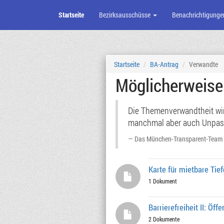
Startseite
Bezirksausschüsse
Benachrichtigunge
Zum
Seiteninhalt
Startseite
BA-Antrag
Verwandte
Möglicherweis
Die Themenverwandtheit wird
manchmal aber auch Unpassen
Das München-Transparent-Team
Karte für mietbare Tief
1 Dokument
Barrierefreiheit II: Öf
2 Dokumente