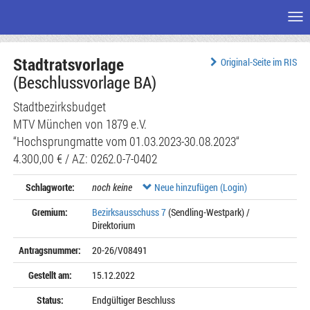
Me
Zum
Stadtratsvorlage
Seiteninhalt
Original-Seite im RIS
(Beschlussvorlage BA)
Stadtbezirksbudget
MTV München von 1879 e.V.
“Hochsprungmatte vom 01.03.2023-30.08.2023“
4.300,00 € / AZ: 0262.0-7-0402
Schlagworte:
noch keine
Neue hinzufügen (Login)
Gremium:
Bezirksausschuss 7
(Sendling-Westpark) /
Direktorium
Antragsnummer:
20-26/V08491
Gestellt am:
15.12.2022
Status:
Endgültiger Beschluss