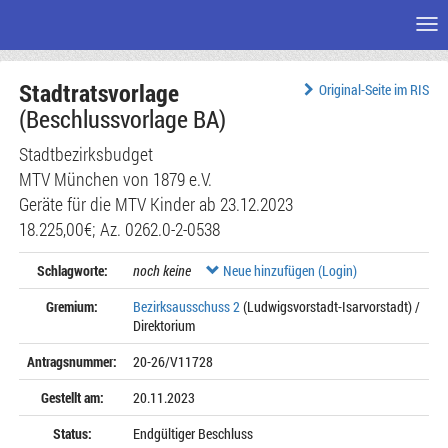
Me
Zum
Stadtratsvorlage
Seiteninhalt
Original-Seite im RIS
(Beschlussvorlage BA)
Stadtbezirksbudget
MTV München von 1879 e.V.
Geräte für die MTV Kinder ab 23.12.2023
18.225,00€; Az. 0262.0-2-0538
Schlagworte:
noch keine
Neue hinzufügen (Login)
Gremium:
Bezirksausschuss 2
(Ludwigsvorstadt-Isarvorstadt) /
Direktorium
Antragsnummer:
20-26/V11728
Gestellt am:
20.11.2023
Status:
Endgültiger Beschluss