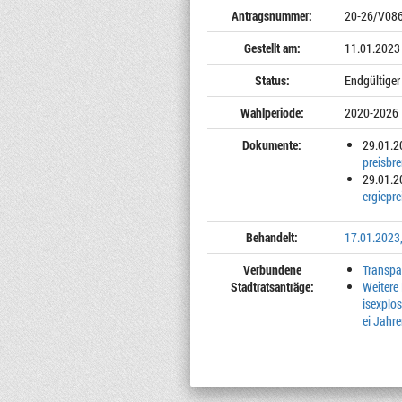
Antragsnummer:
20-26/V08
Gestellt am:
11.01.2023
Status:
Endgültiger
Wahlperiode:
2020-2026
Dokumente:
29.01.2
preisbr
29.01.2
ergiepr
Behandelt:
17.01.2023,
Verbundene
Transpa
Stadtratsanträge:
Weitere
isexplo
ei Jahre