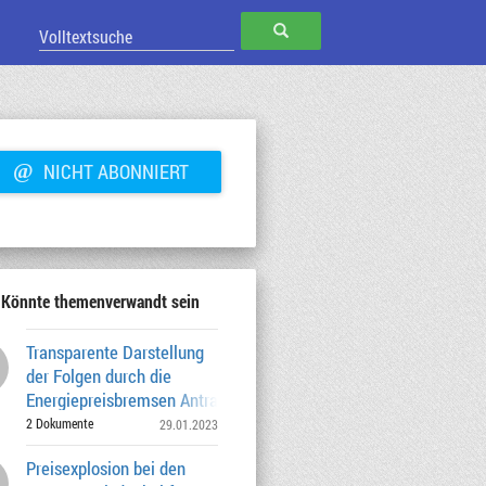
SUCHEN
@
NICHT ABONNIERT
Könnte themenverwandt sein
Transparente Darstellung
der Folgen durch die
Energiepreisbremsen Antrag Nr. 20-26 / A
03435 von
2 Dokumente
29.01.2023
Preisexplosion bei den