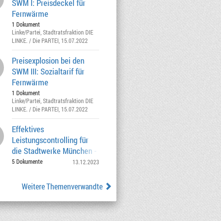
SWM I: Preisdeckel für
Fernwärme
1 Dokument
Linke/Partei
,
Stadtratsfraktion DIE
LINKE. / Die PARTEI
, 15.07.2022
Preisexplosion bei den
SWM III: Sozialtarif für
Fernwärme
1 Dokument
Linke/Partei
,
Stadtratsfraktion DIE
LINKE. / Die PARTEI
, 15.07.2022
Effektives
Leistungscontrolling für
die Stadtwerke München -
Halbjahresbericht I. Halbjahr 2023 –
5 Dokumente
13.12.2023
Weitere Themenverwandte