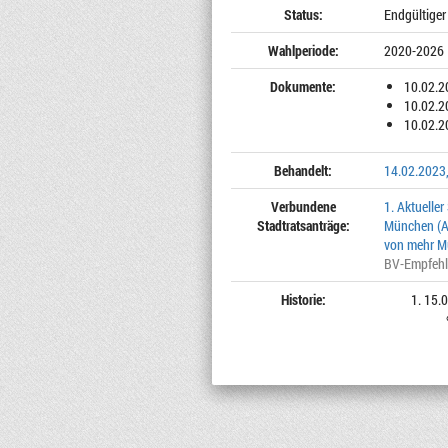
Status:
Endgültiger
Wahlperiode:
2020-2026
Dokumente:
10.02.2
10.02.2
10.02.2
Behandelt:
14.02.2023,
Verbundene
1. Aktuelle
Stadtratsanträge:
München (An
von mehr Mü
BV-Empfeh
Historie:
15.0