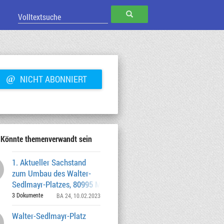
SUCHEN
@
NICHT ABONNIERT
Könnte themenverwandt sein
1. Aktueller Sachstand
zum Umbau des Walter-
Sedlmayr-Platzes, 80995 München
(Antrag 1) 2. Ver
3 Dokumente
BA 24
, 10.02.2023
Walter-Sedlmayr-Platz