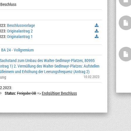
 Beschluss
023:
Beschlussvorlage
023:
Originalantrag 2
023:
Originalantrag 1
 BA 24 - Vollgremium
r Sachstand zum Umbau des Walter-Sedlmayr-Platzes, 80995
trag 1) 2. Vermüllung des Walter-Sedlmayr-Platzes: Aufstellen
lleimern und Erhöhung der Leerungsfrequenz (Antrag 2)
lung
10.02.2023
2.2023:
Status:
Freigabe OB
=>
Endgültiger Beschluss