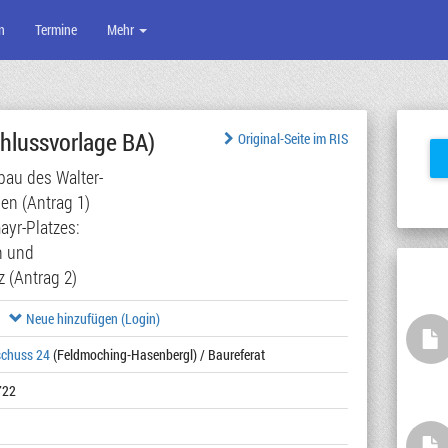
n
Termine
Mehr
hlussvorlage BA)
Original-Seite im RIS
bau des Walter-
en (Antrag 1)
ayr-Platzes:
n und
 (Antrag 2)
Neue hinzufügen (Login)
schuss 24
(Feldmoching-Hasenbergl) / Baureferat
722