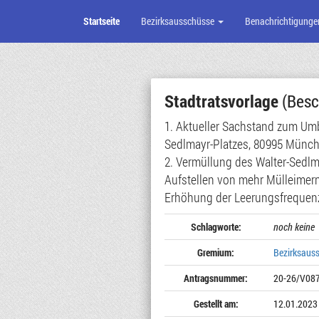
Startseite
Bezirksausschüsse
Benachrichtigunge
Zum
Seiteninhalt
Stadtratsvorlage
(Besc
1. Aktueller Sachstand zum Um
Sedlmayr-Platzes, 80995 Münch
2. Vermüllung des Walter-Sedlm
Aufstellen von mehr Mülleimer
Erhöhung der Leerungsfrequenz
Schlagworte:
noch keine
Gremium:
Bezirksaus
Antragsnummer:
20-26/V08
Gestellt am:
12.01.2023