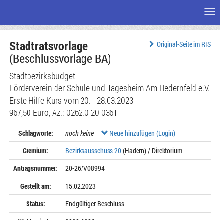
Me
Zum
Stadtratsvorlage
Seiteninhalt
Original-Seite im RIS
(Beschlussvorlage BA)
Stadtbezirksbudget
Förderverein der Schule und Tagesheim Am Hedernfeld e.V.
Erste-Hilfe-Kurs vom 20. - 28.03.2023
967,50 Euro, Az.: 0262.0-20-0361
Schlagworte:
noch keine
Neue hinzufügen (Login)
Gremium:
Bezirksausschuss 20
(Hadern) / Direktorium
Antragsnummer:
20-26/V08994
Gestellt am:
15.02.2023
Status:
Endgültiger Beschluss