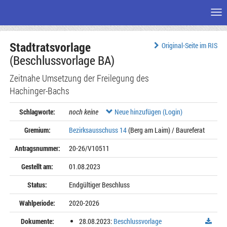
Me
Zum
Stadtratsvorlage
Seiteninhalt
Original-Seite im RIS
(Beschlussvorlage BA)
Zeitnahe Umsetzung der Freilegung des
Hachinger-Bachs
Schlagworte:
noch keine
Neue hinzufügen (Login)
Gremium:
Bezirksausschuss 14
(Berg am Laim) / Baureferat
Antragsnummer:
20-26/V10511
Gestellt am:
01.08.2023
Status:
Endgültiger Beschluss
Wahlperiode:
2020-2026
Dokumente:
28.08.2023:
Beschlussvorlage